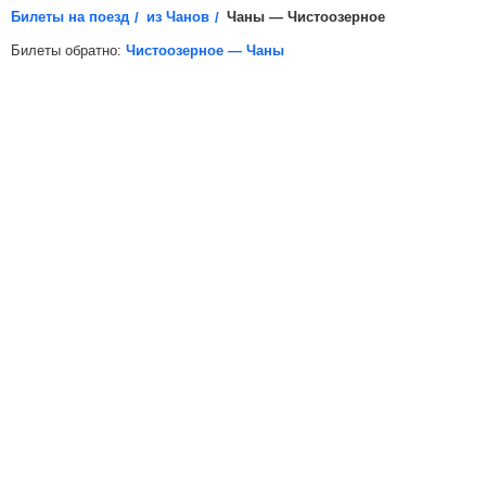
Билеты на поезд
из Чанов
Чаны — Чистоозерное
Билеты обратно:
Чистоозерное — Чаны
*
Электронная регистрация
доступна не на все поезда, в
таких случаях для посадки в поезд вам необходимо будет
распечатать бумажный билет.