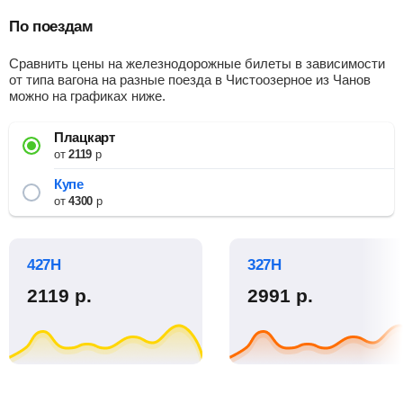
По поездам
Сравнить цены на железнодорожные билеты в зависимости
от типа вагона на разные поезда в Чистоозерное из Чанов
можно на графиках ниже.
Плацкарт
от
2119
р
Купе
от
4300
р
427Н
327Н
2119
р.
2991
р.