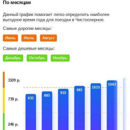
По месяцам
Данный график помогает легко определить наиболее
выгодное время года для поездки в Чистоозерное.
Самые дорогие месяцы:
Июнь
Июль
Август
Самые дешевые месяцы:
Декабрь
Октябрь
Ноябрь
1109 р.
11
1083
1033
983
933
883
833
739 р.
246 р.