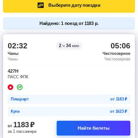
Выберите дату поездки
Найдено: 1 поезд от 1183 р.
02:32
05:06
2
34
ч
мин
Чаны
Чистоозерное
Чаны
Чистоозерная
427Н
ПАСС ФПК
Плацкарт
от
1183
₽
Купе
от
1623
₽
1183
₽
от
Найти билеты
за 1 пассажира