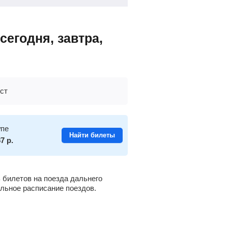
сегодня, завтра,
ст
упе
Найти билеты
87
р.
билетов на поезда дальнего
альное расписание поездов.