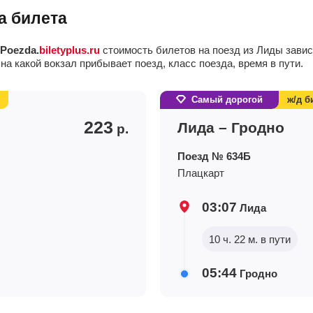
а билета
Poezda.
biletyplus.ru
стоимость билетов на поезд из Лиды зависи
 на какой вокзал прибывает поезд, класс поезда, время в пути.
Самый дорогой
ж/д б
223
Лида – Гродно
р.
Поезд № 634Б
Плацкарт
03:07
Лида
10 ч. 22 м. в пути
05:44
Гродно