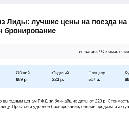
из Лиды: лучшие цены на поезда на 
н бронирование
Тип вагона / Стоимость ме
Общий
Сидячий
Плацкарт
К
689
р.
223
р.
517
р.
6
 по выгодным ценам РЖД на ближайшие даты от
223
р.
Стоимость 
раницу. Простое и удобное бронирование, онлайн продажа и акту