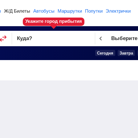
ы
Ж/Д Билеты
Автобусы
Маршрутки
Попутки
Электрички
Укажите город прибытия
Куда
?
Выберите
Сегодня
Завтра