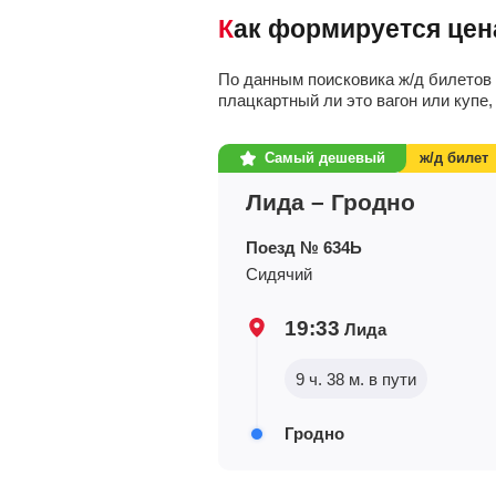
Как формируется цен
По данным поисковика ж/д билетов
плацкартный ли это вагон или купе,
Самый дешевый
ж/д билет
Лида – Гродно
Поезд № 634Ь
Сидячий
19:33
Лида
9 ч. 38 м. в пути
Гродно