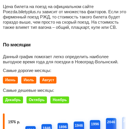
Цена билета на поезд на официальном сайте
Poezda.biletyplus.ru зависит от множества факторов. Если это
фирменный поезд РЖД, то стоимость такого билета будет
гораздо выше, чем просто на скорый поезд. На стоимость
также влияет тип вагона – общий, плацкарт, купе или СВ.
По месяцам
Данный график помогает легко определить наиболее
выгодное время года для поездки в Новоград-Волынский.
Самые дорогие месяцы:
Июнь
Июль
Август
Самые дешевые месяцы:
Декабрь
Октябрь
Ноябрь
20
1976 р.
2046
1996
1946
1896
1846