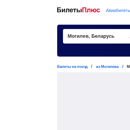
Авиабилет
Билеты на поезд
из Могилева
М