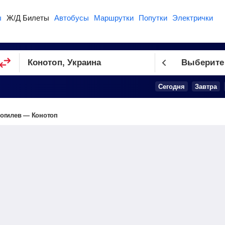
ы
Ж/Д Билеты
Автобусы
Маршрутки
Попутки
Электрички
Выберите
Сегодня
Завтра
огилев — Конотоп