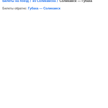
Билеты на поезд
из Соликамска
Соликамск — Губаха
Билеты обратно:
Губаха — Соликамск
*
Электронная регистрация
доступна не на все поезда, в
таких случаях для посадки в поезд вам необходимо будет
распечатать бумажный билет.