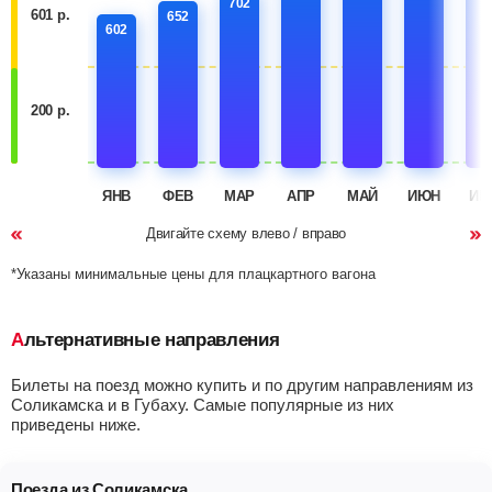
702
601 р.
652
602
200 р.
ЯНВ
ФЕВ
МАР
АПР
МАЙ
ИЮН
ИЮ
Двигайте схему влево / вправо
*Указаны минимальные цены для плацкартного вагона
Альтернативные направления
Билеты на поезд можно купить и по другим направлениям из
Соликамска и в Губаху. Самые популярные из них
приведены ниже.
Поезда из Соликамска