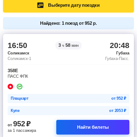
Выберите дату поездки
Найдено: 1 поезд от 952 р.
16:50
20:48
3
58
ч
мин
Соликамск
Губаха
Соликамск-1
Губаха-Пасс.
358Е
ПАСС ФПК
Плацкарт
от
952
₽
Купе
от
2053
₽
952
₽
от
Найти билеты
за 1 пассажира