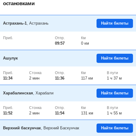
остановками
Астрахань-1
, Астрахань
Найти билеты
Приб.
Отпр.
Км
09:57
0 км
Ашулук
Найти билеты
Приб.
Стонка
Отпр.
Км
В пути
11:34
2
мин
11:36
117 км
1 ч 37 м
Харабалинская
, Харабали
Найти билеты
Приб.
Стонка
Отпр.
Км
В пути
11:52
2
мин
11:54
131 км
1 ч 55 м
Верхний баскунчак
, Верхний Баскунчак
Найти билеты