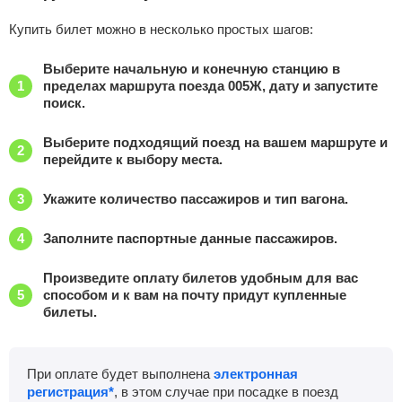
Купить билет можно в несколько простых шагов:
Михайлов
Найти билеты
Выберите начальную и конечную станцию в
Приб.
Стонка
Отпр.
Км
В пути
пределах маршрута поезда 005Ж, дату и запустите
07:38
2
мин
07:40
1083 км
2 ч 19 м
поиск.
Узуново
Найти билеты
Выберите подходящий поезд на вашем маршруте и
перейдите к выбору места.
Приб.
Стонка
Отпр.
Км
В пути
08:27
28
мин
08:55
1126 км
1 ч 30 м
Укажите количество пассажиров и тип вагона.
Павелецкий вокзал
, Москва
Найти билеты
Заполните паспортные данные пассажиров.
Произведите оплату билетов удобным для вас
Приб.
Отпр.
Км
В пути
способом и к вам на почту придут купленные
11:10
1268 км
1 ч 13 м
билеты.
При оплате будет выполнена
электронная
регистрация*
, в этом случае при посадке в поезд