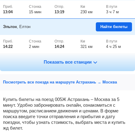
Приб.
Стонка
Отпр.
Км
В пути
13:04
15
мин
13:19
230 км
3 ч 7 м
Эльтон
, Елтон
Найти билеты
Приб.
Стонка
Отпр.
Км
В пути
14:22
2
мин
14:24
321 км
4 ч 25 м
Палласовка
Найти билеты
Показать все станции
Приб.
Стонка
Отпр.
Км
В пути
15:36
2
мин
15:38
419 км
5 ч 39 м
Посмотреть все поезда на маршруте Астрахань → Москва
Гмелинская
, Гмелинка
Найти билеты
Купить билеты на поезд 005Ж Астрахань – Москва за 5
минут. Удобно забронировать онлайн, ознакомиться с
маршрутом, расписанием движения и ценами. В форме
Приб.
Стонка
Отпр.
Км
В пути
16:13
2
мин
16:15
454 км
6 ч 16 м
поиска введите точки отправления и прибытия и дату
поездки, чтобы узнать стоимость, выбрать места и купить
жд билет.
Красный кут
, Красный Кут
Найти билеты