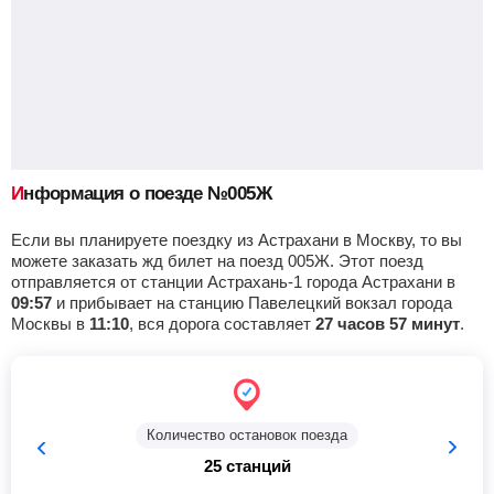
Тамала
Найти билеты
Приб.
Стонка
Отпр.
Км
В пути
00:38
2
мин
00:40
769 км
9 ч 19 м
Кирсанов
Найти билеты
Приб.
Информация о поезде №005Ж
Стонка
Отпр.
Км
В пути
01:12
3
мин
01:15
797 км
8 ч 45 м
Если вы планируете поездку из Астрахани в Москву, то вы
можете заказать жд билет на поезд 005Ж. Этот поезд
Платоновка
Найти билеты
отправляется от станции Астрахань-1 города Астрахани в
09:57
и прибывает на станцию Павелецкий вокзал города
Приб.
Стонка
Отпр.
Км
В пути
Москвы в
11:10
, вся дорога составляет
27 часов 57 минут
.
02:01
2
мин
02:03
832 км
7 ч 56 м
Тамбов-1
, Тамбов
Найти билеты
Количество остановок поезда
Приб.
Стонка
Отпр.
Км
В пути
02:37
10
мин
02:47
852 км
7 ч 20 м
25 станций