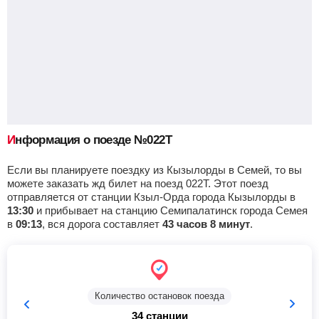
04:56
25
мин
05:21
618 км
8 ч 34 м
Чу
, Шу
Найти билеты
Приб.
Стонка
Отпр.
Км
В пути
06:55
20
мин
07:15
672 км
6 ч 35 м
Отар
Найти билеты
Информация о поезде №022Т
Приб.
Стонка
Отпр.
Км
В пути
09:27
5
мин
09:32
787 км
4 ч 3 м
Если вы планируете поездку из Кызылорды в Семей, то вы
можете заказать жд билет на поезд 022Т. Этот поезд
отправляется от станции Кзыл-Орда города Кызылорды в
Алматы-1
, Алматы
Найти билеты
13:30
и прибывает на станцию Семипалатинск города Семея
в
09:13
, вся дорога составляет
43 часов 8 минут
.
Приб.
Стонка
Отпр.
Км
В пути
11:54
50
мин
12:44
929 км
1 ч 36 м
Жетыген
, Октябрь
Найти билеты
Количество остановок поезда
34 станции
Приб.
Стонка
Отпр.
Км
В пути