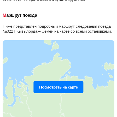
Тимур
Найти билеты
Маршрут поезда
Приб.
Стонка
Отпр.
Км
В пути
19:38
2
мин
19:40
326 км
6 ч 8 м
Ниже представлен подробный маршрут следования поезда
№022Т Кызылорда – Семей на карте со всеми остановками.
Арысь 2
, Арыс
Найти билеты
Приб.
Стонка
Отпр.
Км
В пути
20:39
20
мин
20:59
378 км
7 ч 9 м
Шымкент
Найти билеты
Приб.
Стонка
Отпр.
Км
В пути
22:20
30
мин
22:50
436 км
8 ч 50 м
Посмотреть на карте
Манкент
Найти билеты
Приб.
Стонка
Отпр.
Км
В пути
23:23
2
мин
23:25
440 км
9 ч 53 м