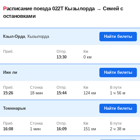
Расписание поезда 022Т Кызылорда → Семей с
остановками
Кзыл-Орда
, Кызылорда
Найти билеты
Приб.
Отпр.
Км
13:30
0 км
Иже ли
Найти билеты
Приб.
Стонка
Отпр.
Км
В пути
15:26
18
мин
15:44
124 км
1 ч 56 м
Томенарык
Найти билеты
Приб.
Стонка
Отпр.
Км
В пути
16:08
1
мин
16:09
151 км
2 ч 38 м