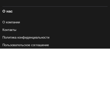
О нас
О компании
Контакты
Политика конфиденциальности
Пользовательское соглашение
Справочная информация
Возврат ж/д билетов
Наши сервисы
Авиабилеты
Ж/Д Билеты
Электрички
Автобусы