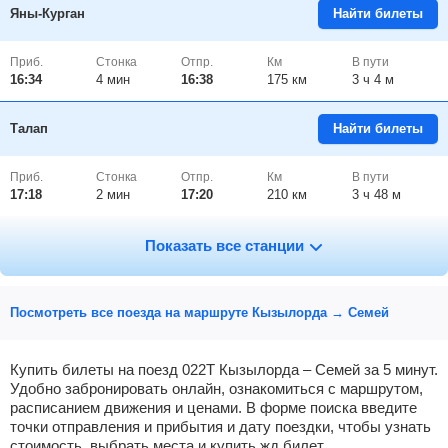
Яны-Курган
Найти билеты
Приб.
Стонка
Отпр.
Км
В пути
16:34
4
мин
16:38
175 км
3 ч 4 м
Талап
Найти билеты
Приб.
Стонка
Отпр.
Км
В пути
17:18
2
мин
17:20
210 км
3 ч 48 м
Бесарык
Найти билеты
Показать все станции
Приб.
Стонка
Отпр.
Км
В пути
17:31
2
мин
17:33
221 км
4 ч 1 м
Посмотреть все поезда на маршруте Кызылорда → Семей
Туркестан
Найти билеты
Купить билеты на поезд 022Т Кызылорда – Семей за 5 минут.
Удобно забронировать онлайн, ознакомиться с маршрутом,
расписанием движения и ценами. В форме поиска введите
Приб.
Стонка
Отпр.
Км
В пути
18:25
15
мин
18:40
278 км
4 ч 55 м
точки отправления и прибытия и дату поездки, чтобы узнать
стоимость, выбрать места и купить жд билет.