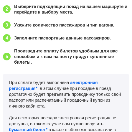
Приб.
Стонка
Отпр.
Км
В пути
Выберите подходящий поезд на вашем маршруте и
20:56
15
мин
21:11
1038 км
7 ч 26 м
перейдите к выбору места.
Лепсы
Найти билеты
Укажите количество пассажиров и тип вагона.
Приб.
Стонка
Отпр.
Км
В пути
Заполните паспортные данные пассажиров.
21:51
2
мин
21:53
1056 км
8 ч 21 м
Произведите оплату билетов удобным для вас
Актогай
Найти билеты
способом и к вам на почту придут купленные
билеты.
Приб.
Стонка
Отпр.
Км
В пути
23:30
31
мин
00:01
1120 км
10 ч 0 м
При оплате будет выполнена
электронная
регистрация*
, в этом случае при посадке в поезд
Тансык
Найти билеты
достаточно будет предъявить проводнику только свой
паспорт или распечатанный посадочный купон из
Приб.
Стонка
Отпр.
Км
В пути
личного кабинета.
00:37
3
мин
00:40
1135 км
12 ч 53 м
Для некоторых поездов электронная регистрация не
Аягоз
доступна, в таком случае вам нужно получить
Найти билеты
бумажный билет*
в кассе любого жд вокзала или в