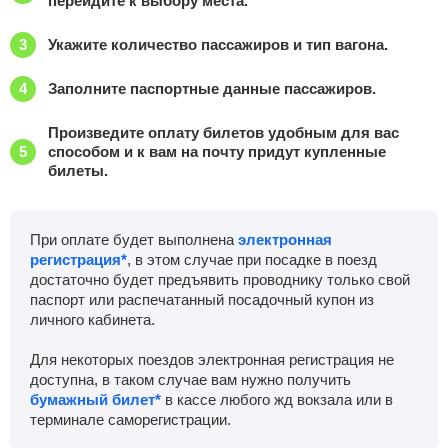
перейдите к выбору места.
Астрахань-1
, Астрахань
Найти билеты
Укажите количество пассажиров и тип вагона.
Приб.
Стонка
Отпр.
Км
В пути
Заполните паспортные данные пассажиров.
00:12
40
мин
00:52
1268 км
19 ч 15 м
Произведите оплату билетов удобным для вас
Зензели
Найти билеты
способом и к вам на почту придут купленные
билеты.
Приб.
Стонка
Отпр.
Км
В пути
02:45
2
мин
02:47
1271 км
16 ч 42 м
При оплате будет выполнена
электронная
регистрация*
, в этом случае при посадке в поезд
Улан-Холл
Найти билеты
достаточно будет предъявить проводнику только свой
паспорт или распечатанный посадочный купон из
Приб.
Стонка
Отпр.
Км
В пути
личного кабинета.
03:41
3
мин
03:44
1313 км
15 ч 46 м
Для некоторых поездов электронная регистрация не
Белое озеро
доступна, в таком случае вам нужно получить
Найти билеты
бумажный билет*
в кассе любого жд вокзала или в
терминале саморегистрации.
Приб.
Стонка
Отпр.
Км
В пути
04:09
27
мин
04:36
1333 км
15 ч 18 м