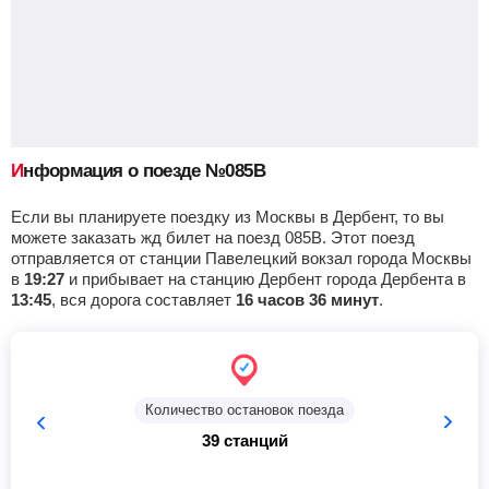
Урбах
, Пушкино
Найти билеты
Приб.
Стонка
Отпр.
Км
В пути
14:37
2
мин
14:39
793 км
4 ч 50 м
Красный кут
, Красный Кут
Найти билеты
Информация о поезде №085В
Приб.
Стонка
Отпр.
Км
В пути
15:21
5
мин
15:26
814 км
4 ч 6 м
Если вы планируете поездку из Москвы в Дербент, то вы
можете заказать жд билет на поезд 085В. Этот поезд
отправляется от станции Павелецкий вокзал города Москвы
Гмелинская
, Гмелинка
Найти билеты
в
19:27
и прибывает на станцию Дербент города Дербента в
13:45
, вся дорога составляет
16 часов 36 минут
.
Приб.
Стонка
Отпр.
Км
В пути
16:53
2
мин
16:55
857 км
2 ч 34 м
Палласовка
Найти билеты
Количество остановок поезда
39 станций
Приб.
Стонка
Отпр.
Км
В пути
17:27
4
мин
17:31
883 км
2 ч 0 м