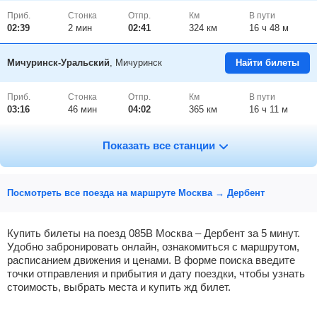
Приб.
Стонка
Отпр.
Км
В пути
02:39
2
мин
02:41
324 км
16 ч 48 м
Мичуринск-Уральский
, Мичуринск
Найти билеты
Приб.
Стонка
Отпр.
Км
В пути
03:16
46
мин
04:02
365 км
16 ч 11 м
Тамбов-1
, Тамбов
Найти билеты
Показать все станции
Приб.
Стонка
Отпр.
Км
В пути
05:09
25
мин
05:34
415 км
14 ч 18 м
Посмотреть все поезда на маршруте Москва → Дербент
Иноковка
Найти билеты
Купить билеты на поезд 085В Москва – Дербент за 5 минут.
Удобно забронировать онлайн, ознакомиться с маршрутом,
расписанием движения и ценами. В форме поиска введите
Приб.
Стонка
Отпр.
Км
В пути
06:35
2
мин
06:37
460 км
12 ч 52 м
точки отправления и прибытия и дату поездки, чтобы узнать
стоимость, выбрать места и купить жд билет.
Кирсанов
Найти билеты