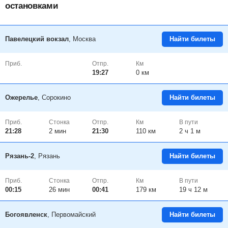
остановками
Павелецкий вокзал
, Москва
Найти билеты
Приб.
Отпр.
Км
19:27
0 км
Ожерелье
, Сорокино
Найти билеты
Приб.
Стонка
Отпр.
Км
В пути
21:28
2
мин
21:30
110 км
2 ч 1 м
Рязань-2
, Рязань
Найти билеты
Приб.
Стонка
Отпр.
Км
В пути
00:15
26
мин
00:41
179 км
19 ч 12 м
Богоявленск
, Первомайский
Найти билеты