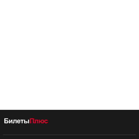
Приб.
Стонка
Отпр.
Км
В пути
12:44
2
мин
12:46
1640 км
6 ч 43 м
Дербент
Найти билеты
Приб.
Отпр.
Км
В пути
13:45
1704 км
5 ч 42 м