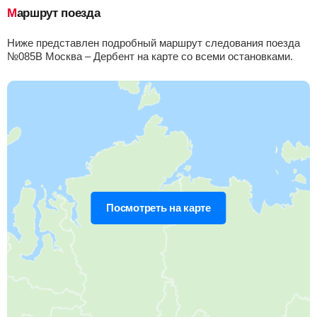
Маршрут поезда
Приб.
Стонка
Отпр.
Км
В пути
06:57
3
мин
07:00
476 км
12 ч 30 м
Ниже представлен подробный маршрут следования поезда
№085В Москва – Дербент на карте со всеми остановками.
Умет
Найти билеты
Приб.
Стонка
Отпр.
Км
В пути
07:20
3
мин
07:23
493 км
12 ч 7 м
Тамала
Найти билеты
Приб.
Стонка
Отпр.
Км
В пути
07:43
2
мин
07:45
508 км
11 ч 44 м
Посмотреть на карте
Вертуновская
, Вертуновка
Найти билеты
Приб.
Стонка
Отпр.
Км
В пути
08:08
2
мин
08:10
531 км
11 ч 19 м
Ртищево-1
, Ртищево
Найти билеты