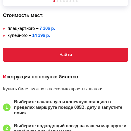
Кайсацкая
, Кайсацкое
Найти билеты
Стоимость мест:
Приб.
Стонка
Отпр.
Км
В пути
18:03
2
мин
18:05
907 км
1 ч 24 м
плацкартного –
7 306 р.
купейного –
14 396 р.
Эльтон
, Елтон
Найти билеты
Приб.
Стонка
Отпр.
Найти
Км
В пути
18:58
2
мин
19:00
961 км
0 ч 29 м
Верхний баскунчак
, Верхний Баскунчак
Найти билеты
Инструкция по покупке билетов
Приб.
Стонка
Отпр.
Км
В пути
Купить билет можно в несколько простых шагов:
20:20
19
мин
20:39
1038 км
0 ч 53 м
Выберите начальную и конечную станцию в
пределах маршрута поезда 085В, дату и запустите
Харабалинская
, Харабали
Найти билеты
поиск.
Приб.
Стонка
Отпр.
Км
В пути
Выберите подходящий поезд на вашем маршруте и
22:04
5
мин
22:09
1137 км
2 ч 37 м