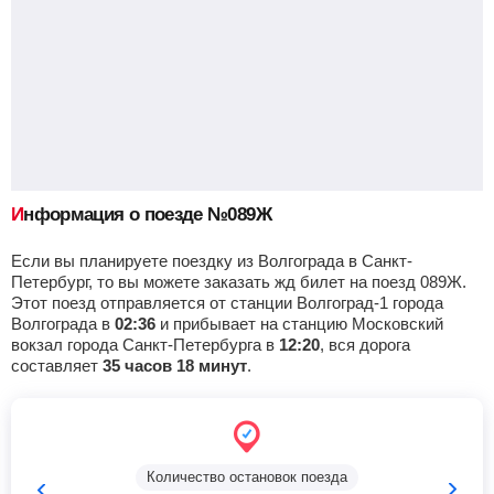
Плавица
Найти билеты
Приб.
Стонка
Отпр.
Км
В пути
13:26
2
мин
13:28
490 км
10 ч 50 м
Грязи-Воронежские
, Грязи
Найти билеты
Приб.
Стонка
Отпр.
Км
В пути
14:10
46
мин
14:56
529 км
11 ч 34 м
Информация о поезде №089Ж
Если вы планируете поездку из Волгограда в Санкт-
Липецк
Найти билеты
Петербург, то вы можете заказать жд билет на поезд 089Ж.
Этот поезд отправляется от станции Волгоград-1 города
Приб.
Стонка
Отпр.
Км
В пути
Волгограда в
02:36
и прибывает на станцию Московский
15:37
34
мин
16:11
557 км
13 ч 1 м
вокзал города Санкт-Петербурга в
12:20
, вся дорога
составляет
35 часов 18 минут
.
Елец
Найти билеты
Приб.
Стонка
Отпр.
Км
В пути
17:30
31
мин
18:01
604 км
14 ч 54 м
Количество остановок поезда