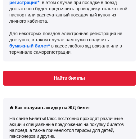
регистрация*
, в этом случае при посадке в поезд
достаточно будет предъявить проводнику только свой
Тверь
Найти билеты
паспорт или распечатанный посадочный купон из
личного кабинета.
Приб.
Стонка
Отпр.
Км
В пути
Для некоторых поездов электронная регистрация не
05:58
2
мин
06:00
1071 км
3 ч 22 м
доступна, в таком случае вам нужно получить
бумажный билет*
в кассе любого жд вокзала или в
Вышний волочёк
, Вышний Волочек
Найти билеты
терминале саморегистрации.
Приб.
Стонка
Отпр.
Км
В пути
07:06
1
мин
07:07
1187 км
4 ч 30 м
Найти билеты
Бологое
Найти билеты
Приб.
Стонка
Отпр.
Км
В пути
07:55
1
мин
07:56
1231 км
5 ч 19 м
🔥 Как получить скидку на ЖД билет
На сайте БилетыПлюс постоянно проходят различные
Окуловка
Найти билеты
акции и специальные предложения на покупку билетов
на поезд, а также применяются тарифы для детей,
пенсионеров и другие.
Приб.
Стонка
Отпр.
Км
В пути