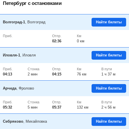
Петербург с остановками
Волгоград-1
, Волгоград
Найти билеты
Приб.
Отпр.
Км
02:36
0 км
Иловля-1
, Иловля
Найти билеты
Приб.
Стонка
Отпр.
Км
В пути
04:13
2
мин
04:15
76 км
1 ч 37 м
Арчеда
, Фролово
Найти билеты
Приб.
Стонка
Отпр.
Км
В пути
05:32
5
мин
05:37
132 км
2 ч 56 м
Себряково
, Михайловка
Найти билеты