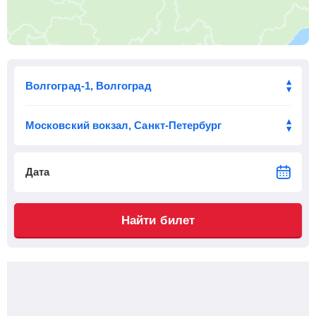
Приб.
Стонка
Отпр.
Км
В пути
11:48
2
мин
11:50
409 км
9 ч 12 м
Токаревка
, Токарёвка
Найти билеты
Приб.
Стонка
Отпр.
Км
В пути
12:17
2
мин
12:19
436 км
9 ч 41 м
Оборона
, Мордово
Найти билеты
Дата
Приб.
Стонка
Отпр.
Км
В пути
12:43
2
мин
12:45
459 км
10 ч 7 м
Найти билет
Добринка
Найти билеты
Приб.
Стонка
Отпр.
Км
В пути
13:10
2
мин
13:12
478 км
10 ч 34 м