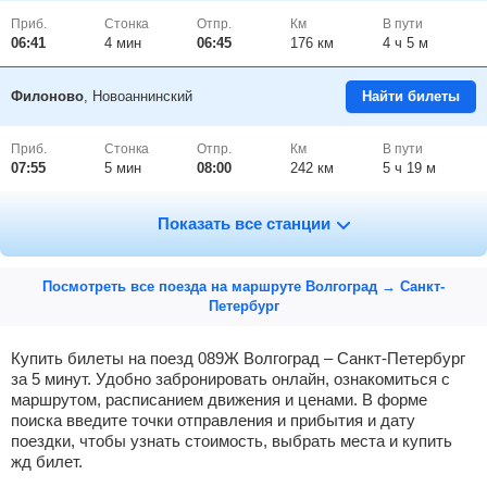
Приб.
Стонка
Отпр.
Км
В пути
06:41
4
мин
06:45
176 км
4 ч 5 м
Филоново
, Новоаннинский
Найти билеты
Приб.
Стонка
Отпр.
Км
В пути
07:55
5
мин
08:00
242 км
5 ч 19 м
Алексиково
, Новониколаевский
Найти билеты
Показать все станции
Приб.
Стонка
Отпр.
Км
В пути
Посмотреть все поезда на маршруте Волгоград → Санкт-
08:57
4
мин
09:01
294 км
6 ч 21 м
Петербург
Поворино
Найти билеты
Купить билеты на поезд 089Ж Волгоград – Санкт-Петербург
за 5 минут. Удобно забронировать онлайн, ознакомиться с
маршрутом, расписанием движения и ценами. В форме
Приб.
Стонка
Отпр.
Км
В пути
09:35
19
мин
09:54
320 км
6 ч 59 м
поиска введите точки отправления и прибытия и дату
поездки, чтобы узнать стоимость, выбрать места и купить
жд билет.
Борисоглебск
Найти билеты