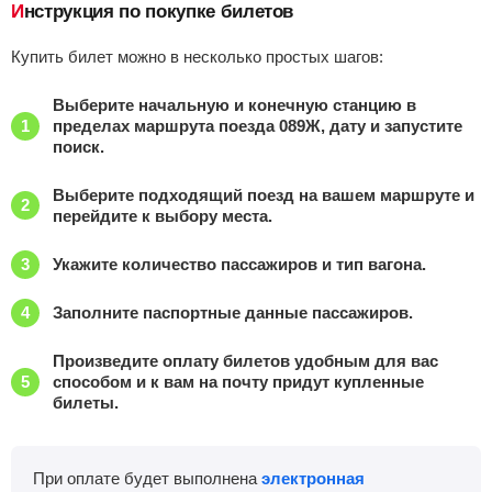
Инструкция по покупке билетов
Узловая-1
, Узловая
Найти билеты
Купить билет можно в несколько простых шагов:
Приб.
Стонка
Отпр.
Км
В пути
Выберите начальную и конечную станцию в
21:55
4
мин
21:59
731 км
19 ч 19 м
пределах маршрута поезда 089Ж, дату и запустите
поиск.
Венёв
, Венев
Найти билеты
Выберите подходящий поезд на вашем маршруте и
перейдите к выбору места.
Приб.
Стонка
Отпр.
Км
В пути
22:53
4
мин
22:57
761 км
20 ч 17 м
Укажите количество пассажиров и тип вагона.
Ожерелье
, Сорокино
Найти билеты
Заполните паспортные данные пассажиров.
Приб.
Стонка
Отпр.
Км
В пути
Произведите оплату билетов удобным для вас
23:51
28
мин
00:19
801 км
21 ч 15 м
способом и к вам на почту придут купленные
билеты.
Москва восточная
, Москва
Найти билеты
Приб.
Стонка
Отпр.
Км
В пути
При оплате будет выполнена
электронная
02:39
16
мин
02:55
912 км
0 ч 3 м