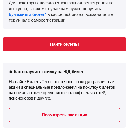
Для некоторых поездов электронная регистрация не
доступна, в таком случае вам нужно получить
Приб.
Стонка
Отпр.
Км
В пути
бумажный билет*
в кассе любого жд вокзала или в
11:04
10
мин
11:14
1385 км
4 ч 15 м
терминале саморегистрации.
Зелёный дол
, Зеленодольск
Найти билеты
Найти билеты
Приб.
Стонка
Отпр.
Км
В пути
11:28
2
мин
11:30
1390 км
3 ч 51 м
Казань-Пасс.
, Казань
Найти билеты
🔥 Как получить скидку на ЖД билет
Приб.
Стонка
Отпр.
Км
В пути
На сайте БилетыПлюс постоянно проходят различные
12:30
70
мин
13:40
1397 км
2 ч 49 м
акции и специальные предложения на покупку билетов
на поезд, а также применяются тарифы для детей,
Арск
Найти билеты
пенсионеров и другие.
Приб.
Стонка
Отпр.
Км
В пути
Посмотреть все акции
15:04
3
мин
15:07
1445 км
0 ч 15 м