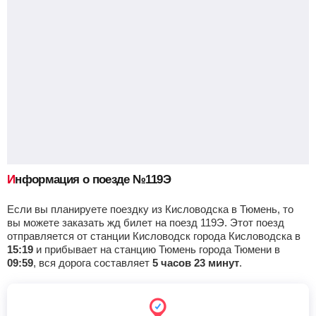
Приб.
Стонка
Отпр.
Км
В пути
05:17
5
мин
05:22
404 км
10 ч 2 м
Морозовская
, Морозовск
Найти билеты
Приб.
Стонка
Отпр.
Км
В пути
07:45
32
мин
08:17
499 км
7 ч 34 м
Суровикино
Найти билеты
Приб.
Стонка
Отпр.
Км
В пути
09:43
10
мин
09:53
523 км
5 ч 36 м
Информация о поезде №119Э
Если вы планируете поездку из Кисловодска в Тюмень, то
Волгоград-1
, Волгоград
Найти билеты
вы можете заказать жд билет на поезд 119Э. Этот поезд
отправляется от станции Кисловодск города Кисловодска в
Приб.
Стонка
Отпр.
Км
В пути
15:19
и прибывает на станцию Тюмень города Тюмени в
12:41
43
мин
13:24
552 км
2 ч 38 м
09:59
, вся дорога составляет
5 часов 23 минут
.
Петров вал
, Петров Вал
Найти билеты