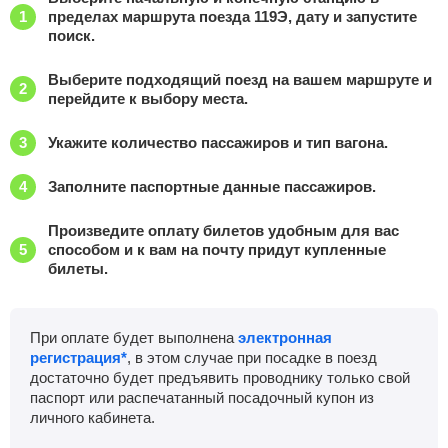
пределах маршрута поезда 119Э, дату и запустите
Приб.
Стонка
Отпр.
Км
В пути
поиск.
01:03
2
мин
01:05
1058 км
14 ч 16 м
Выберите подходящий поезд на вашем маршруте и
Сызрань-Город
, Сызрань
Найти билеты
перейдите к выбору места.
Укажите количество пассажиров и тип вагона.
Приб.
Стонка
Отпр.
Км
В пути
02:15
7
мин
02:22
1111 км
13 ч 4 м
Заполните паспортные данные пассажиров.
Ульяновск-Центр.
, Белый Ключ
Найти билеты
Произведите оплату билетов удобным для вас
способом и к вам на почту придут купленные
Приб.
Стонка
Отпр.
Км
В пути
билеты.
06:27
48
мин
07:15
1222 км
8 ч 52 м
Буа
, Буинск
Найти билеты
При оплате будет выполнена
электронная
регистрация*
, в этом случае при посадке в поезд
Приб.
Стонка
Отпр.
Км
В пути
достаточно будет предъявить проводнику только свой
08:50
2
мин
08:52
1292 км
6 ч 29 м
паспорт или распечатанный посадочный купон из
личного кабинета.
Свияжск
, Протопоповка
Найти билеты