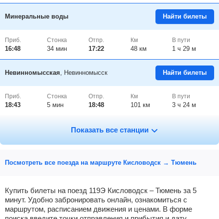
Минеральные воды
Найти билеты
Приб.
Стонка
Отпр.
Км
В пути
16:48
34
мин
17:22
48 км
1 ч 29 м
Невинномысская
, Невинномысск
Найти билеты
Приб.
Стонка
Отпр.
Км
В пути
18:43
5
мин
18:48
101 км
3 ч 24 м
Армавир-1-ростовский
, Армавир
Найти билеты
Показать все станции
Приб.
Стонка
Отпр.
Км
В пути
19:48
7
мин
19:55
175 км
4 ч 29 м
Посмотреть все поезда на маршруте Кисловодск → Тюмень
Кавказская
, Кропоткин
Найти билеты
Купить билеты на поезд 119Э Кисловодск – Тюмень за 5
минут. Удобно забронировать онлайн, ознакомиться с
маршрутом, расписанием движения и ценами. В форме
Приб.
Стонка
Отпр.
Км
В пути
20:56
34
мин
21:30
240 км
5 ч 37 м
поиска введите точки отправления и прибытия и дату