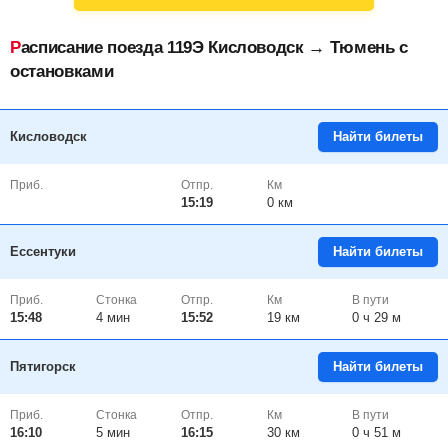
Расписание поезда 119Э Кисловодск → Тюмень с
остановками
Кисловодск
Найти билеты
Приб.
Отпр.
Км
15:19
0 км
Ессентуки
Найти билеты
Приб.
Стонка
Отпр.
Км
В пути
15:48
4
мин
15:52
19 км
0 ч 29 м
Пятигорск
Найти билеты
Приб.
Стонка
Отпр.
Км
В пути
16:10
5
мин
16:15
30 км
0 ч 51 м