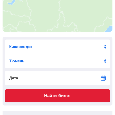
01:34
30
мин
02:04
300 км
13 ч 45 м
Пролетарская
, Пролетарск
Найти билеты
Приб.
Стонка
Отпр.
Км
В пути
02:40
3
мин
02:43
320 км
12 ч 39 м
Двойная
, Орловский
Найти билеты
Приб.
Стонка
Отпр.
Км
В пути
03:21
3
мин
03:24
334 км
11 ч 58 м
Куберле
Найти билеты
Дата
Приб.
Стонка
Отпр.
Км
В пути
03:45
2
мин
03:47
347 км
11 ч 34 м
Найти билет
Волгодонская
, Волгодонск
Найти билеты