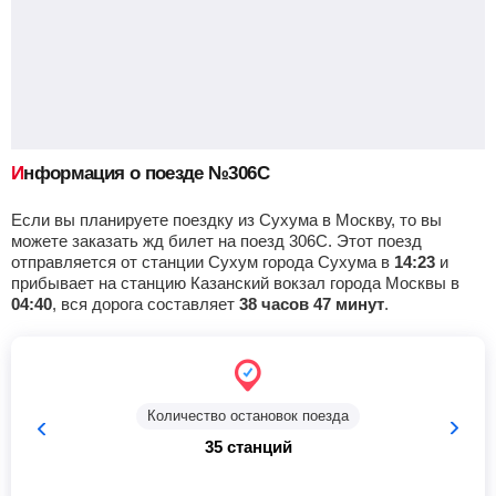
Каневская
Найти билеты
Приб.
Стонка
Отпр.
Км
В пути
04:26
2
мин
04:28
379 км
9 ч 57 м
Староминская-Тимаш.
, Староминская
Найти билеты
Информация о поезде №306С
Приб.
Стонка
Отпр.
Км
В пути
05:07
2
мин
05:09
417 км
9 ч 16 м
Если вы планируете поездку из Сухума в Москву, то вы
можете заказать жд билет на поезд 306С. Этот поезд
отправляется от станции Сухум города Сухума в
14:23
и
Ростов-Главный
, Ростов-на-Дону
Найти билеты
прибывает на станцию Казанский вокзал города Москвы в
04:40
, вся дорога составляет
38 часов 47 минут
.
Приб.
Стонка
Отпр.
Км
В пути
06:48
23
мин
07:11
479 км
7 ч 35 м
Новочеркасск
Найти билеты
Количество остановок поезда
35 станций
Приб.
Стонка
Отпр.
Км
В пути
08:01
2
мин
08:03
493 км
6 ч 22 м