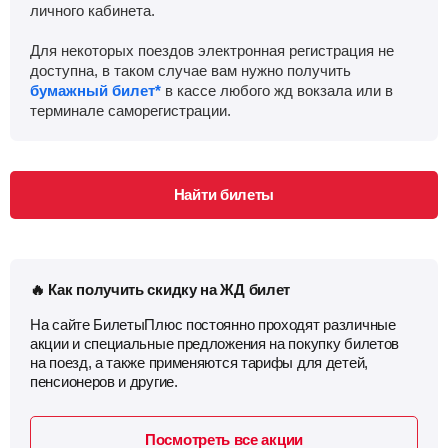
личного кабинета.
Воронеж-1
, Воронеж
Найти билеты
Для некоторых поездов электронная регистрация не
доступна, в таком случае вам нужно получить
бумажный билет*
в кассе любого жд вокзала или в
Приб.
Стонка
Отпр.
Км
В пути
терминале саморегистрации.
19:02
35
мин
19:37
973 км
4 ч 39 м
Усмань
Найти билеты
Найти билеты
Приб.
Стонка
Отпр.
Км
В пути
20:42
2
мин
20:44
1012 км
6 ч 19 м
Грязи-Воронежские
, Грязи
Найти билеты
🔥 Как получить скидку на ЖД билет
На сайте БилетыПлюс постоянно проходят различные
Приб.
Стонка
Отпр.
Км
В пути
21:20
10
мин
21:30
1057 км
6 ч 57 м
акции и специальные предложения на покупку билетов
на поезд, а также применяются тарифы для детей,
пенсионеров и другие.
Мичуринск-Воронежский
, Мичуринск
Найти билеты
Посмотреть все акции
Приб.
Стонка
Отпр.
Км
В пути