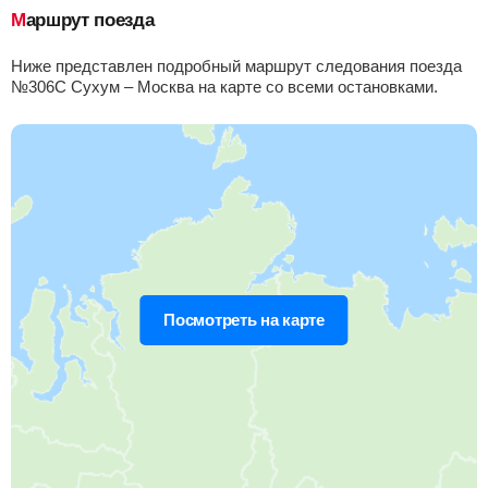
Маршрут поезда
Приб.
Стонка
Отпр.
Км
В пути
19:18
30
мин
19:48
101 км
4 ч 55 м
Ниже представлен подробный маршрут следования поезда
№306С Сухум – Москва на карте со всеми остановками.
Хоста
Найти билеты
Приб.
Стонка
Отпр.
Км
В пути
20:00
2
мин
20:02
107 км
5 ч 37 м
Сочи
Найти билеты
Приб.
Стонка
Отпр.
Км
В пути
20:21
7
мин
20:28
121 км
5 ч 58 м
Посмотреть на карте
Лоо
Найти билеты
Приб.
Стонка
Отпр.
Км
В пути
20:53
2
мин
20:55
137 км
6 ч 30 м
Лазаревская
, Лазаревское
Найти билеты