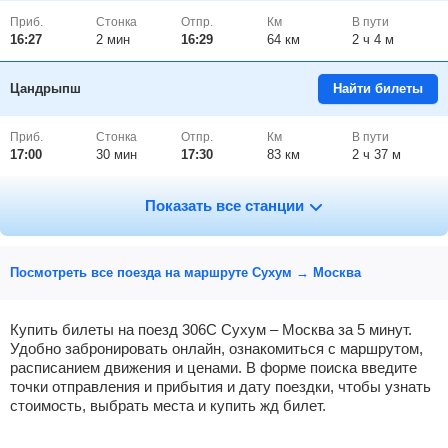
Приб.
Стонка
Отпр.
Км
В пути
16:27
2
мин
16:29
64 км
2 ч 4 м
Цандрыпш
Найти билеты
Приб.
Стонка
Отпр.
Км
В пути
17:00
30
мин
17:30
83 км
2 ч 37 м
Веселое
Найти билеты
Показать все станции
Приб.
Стонка
Отпр.
Км
В пути
17:57
60
мин
18:57
92 км
3 ч 34 м
Посмотреть все поезда на маршруте Сухум → Москва
Станция олимпийский парк (Имеретинский
Найти билеты
курорт)
, Адлер
Купить билеты на поезд 306С Сухум – Москва за 5 минут.
Удобно забронировать онлайн, ознакомиться с маршрутом,
расписанием движения и ценами. В форме поиска введите
Приб.
Стонка
Отпр.
Км
В пути
19:03
2
мин
19:05
94 км
4 ч 40 м
точки отправления и прибытия и дату поездки, чтобы узнать
стоимость, выбрать места и купить жд билет.
Адлер
Найти билеты