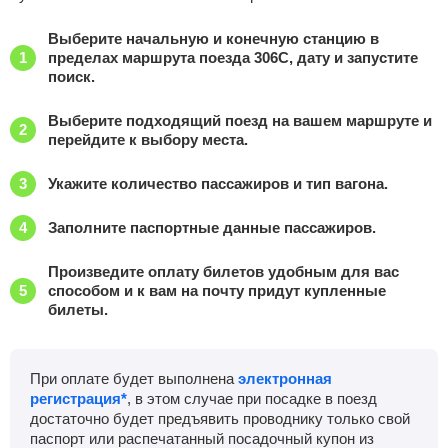
Каменская
, Каменск-Шахтинский
Найти билеты
Выберите начальную и конечную станцию в
пределах маршрута поезда 306С, дату и запустите
поиск.
Приб.
Стонка
Отпр.
Км
В пути
11:19
2
мин
11:21
594 км
3 ч 4 м
Выберите подходящий поезд на вашем маршруте и
перейдите к выбору места.
Миллерово
Найти билеты
Укажите количество пассажиров и тип вагона.
Приб.
Стонка
Отпр.
Км
В пути
12:09
2
мин
12:11
659 км
2 ч 14 м
Заполните паспортные данные пассажиров.
Россошь
Найти билеты
Произведите оплату билетов удобным для вас
способом и к вам на почту придут купленные
билеты.
Приб.
Стонка
Отпр.
Км
В пути
14:45
15
мин
15:00
805 км
0 ч 22 м
При оплате будет выполнена
электронная
Лиски
Найти билеты
регистрация*
, в этом случае при посадке в поезд
достаточно будет предъявить проводнику только свой
Приб.
Стонка
Отпр.
Км
В пути
паспорт или распечатанный посадочный купон из
16:50
3
мин
16:53
893 км
2 ч 27 м