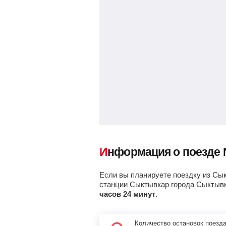
Рыбница
Талый
Каджером
Пл 1736 км
Чикшино
Информация о поезде
Кожва 1
Если вы планируете поездку из Сык
Печора
станции Сыктывкар города Сыктыв
часов 24 минут
.
Аранец
Количество остановок поезд