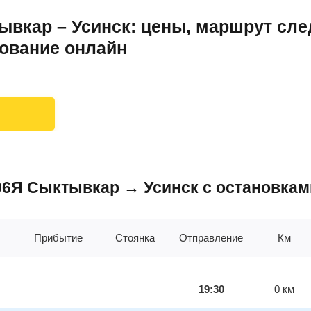
вкар – Усинск: цены, маршрут сле
рование онлайн
306Я Сыктывкар → Усинск с остановкам
Прибытие
Стоянка
Отправление
Км
19:30
0
км