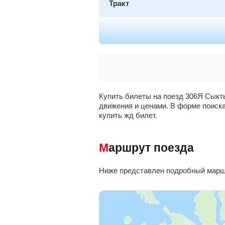
Тракт
Весляна
Синдор
Иоссер
Купить билеты на поезд 306Я Сыкты
движения и ценами. В форме поиска
Крепежная
, Ропча
купить жд билет.
Чиньяворык
Маршрут поезда
Юкарка
, Боровой
Ниже представлен подробный маршр
Тобысь
Ярега