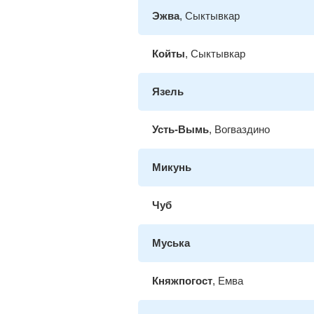
Эжва
, Сыктывкар
Койты
, Сыктывкар
Язель
Усть-Вымь
, Вогваздино
Микунь
Чуб
Муська
Княжпогост
, Емва