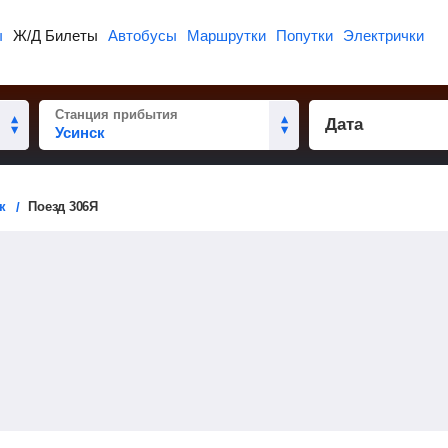
ы
Ж/Д Билеты
Автобусы
Маршрутки
Попутки
Электрички
Станция прибытия
Дата
к
Поезд 306Я