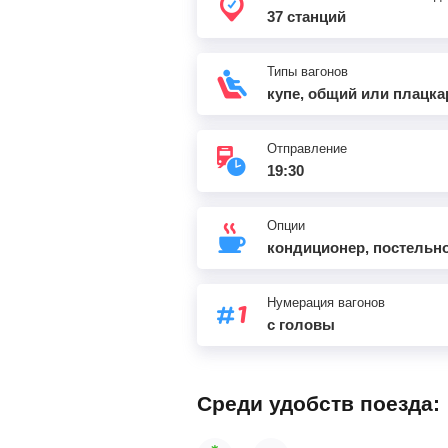
Сыня
37 станций
Юкост
Типы вагонов
купе, общий или плацка
Разъезд 81 км
Отправление
19:30
Усинск
Опции
кондиционер, постельн
Нумерация вагонов
с головы
Среди удобств поезда: