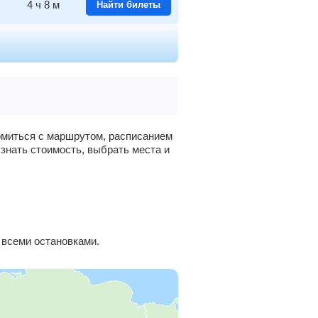
4
ч
8
м
Найти билеты
4
ч
26
м
Найти билеты
19
ч
10
м
Найти билеты
18
ч
35
м
Найти билеты
комиться с маршрутом, расписанием
узнать стоимость, выбрать места и
18
ч
23
м
Найти билеты
17
ч
52
м
Найти билеты
17
ч
29
м
Найти билеты
 всеми остановками.
17
ч
16
м
Найти билеты
16
ч
42
м
Найти билеты