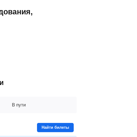
дования,
и
В пути
Найти билеты