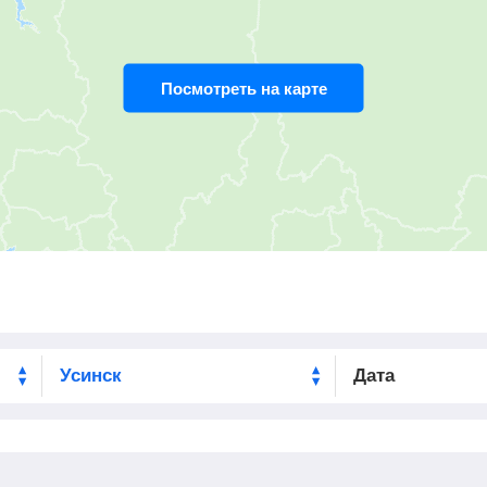
03:09
17
мин
03:26
259
км
Посмотреть на карте
03:34
1
мин
03:35
262
км
03:50
25
мин
04:15
266
км
04:47
1
мин
04:48
287
км
05:19
1
мин
05:20
312
км
05:52
1
мин
05:53
346
км
Дата
06:26
3
мин
06:29
377
км
06:41
1
мин
06:42
387
км