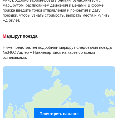
минут. Удобно забронировать онлайн, ознакомиться с
маршрутом, расписанием движения и ценами. В форме
Приб.
Стонка
Отпр.
Км
В пути
01:16
31
мин
01:47
147 км
17 ч 54 м
поиска введите точки отправления и прибытия и дату
поездки, чтобы узнать стоимость, выбрать места и купить
жд билет.
Краснодар-1
, Краснодар
Найти билеты
Приб.
Стонка
Отпр.
Км
В пути
Маршрут поезда
03:38
16
мин
03:54
189 км
15 ч 32 м
Ниже представлен подробный маршрут следования поезда
№346С Адлер – Нижневартовск на карте со всеми
Динская
Найти билеты
остановками.
Приб.
Стонка
Отпр.
Км
В пути
04:27
8
мин
04:35
201 км
14 ч 43 м
Кореновск
Найти билеты
Приб.
Стонка
Отпр.
Км
В пути
05:50
8
мин
05:58
226 км
13 ч 20 м
Выселки
Посмотреть на карте
Найти билеты