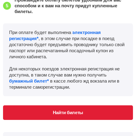
способом и к вам на почту придут купленные
Золотая степь
, Золотая Степь
Найти билеты
билеты.
Приб.
Стонка
Отпр.
Км
В пути
04:04
2
мин
04:06
1012 км
15 ч 6 м
При оплате будет выполнена
электронная
регистрация*
, в этом случае при посадке в поезд
Урбах
достаточно будет предъявить проводнику только свой
, Пушкино
Найти билеты
паспорт или распечатанный посадочный купон из
личного кабинета.
Приб.
Стонка
Отпр.
Км
В пути
04:27
8
мин
04:35
1015 км
14 ч 43 м
Для некоторых поездов электронная регистрация не
доступна, в таком случае вам нужно получить
Мокроус
Найти билеты
бумажный билет*
в кассе любого жд вокзала или в
терминале саморегистрации.
Приб.
Стонка
Отпр.
Км
В пути
05:13
2
мин
05:15
1037 км
13 ч 57 м
Найти билеты
Плес
Найти билеты
Приб.
Стонка
Отпр.
Км
В пути
05:34
2
мин
05:36
1053 км
13 ч 36 м