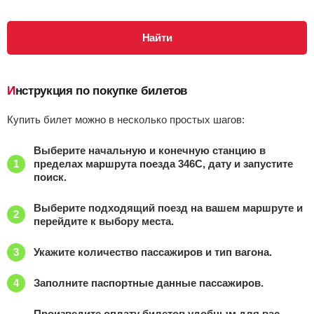
Петров вал
, Петров Вал
Найти билеты
Найти
Приб.
Стонка
Отпр.
Км
В пути
22:03
2
мин
22:05
845 км
2 ч 53 м
Инструкция по покупке билетов
Саратов-1-пасс.
, Саратов
Найти билеты
Купить билет можно в несколько простых шагов:
Приб.
Стонка
Отпр.
Км
В пути
01:36
40
мин
02:16
1008 км
17 ч 34 м
Выберите начальную и конечную станцию в
пределах маршрута поезда 346С, дату и запустите
Анисовка
Найти билеты
поиск.
Выберите подходящий поезд на вашем маршруте и
Приб.
Стонка
Отпр.
Км
В пути
03:04
перейдите к выбору места.
2
мин
03:06
1008 км
16 ч 6 м
Укажите количество пассажиров и тип вагона.
Безымянная
, Безымянное
Найти билеты
Заполните паспортные данные пассажиров.
Приб.
Стонка
Отпр.
Км
В пути
03:37
2
мин
03:39
1008 км
15 ч 33 м
Произведите оплату билетов удобным для вас