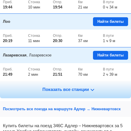
Приб.
Стонка
Отпр.
Км
В пути
19:44
10
мин
19:54
21 км
0 ч 34 м
Лоо
Найти билеты
Приб.
Стонка
Отпр.
Км
В пути
20:19
11
мин
20:30
37 км
1 ч 9 м
Лазаревская
, Лазаревское
Найти билеты
Приб.
Стонка
Отпр.
Км
В пути
21:49
2
мин
21:51
70 км
2 ч 39 м
Туапсе-Пасс.
, Туапсе
Найти билеты
Показать все станции
Приб.
Стонка
Отпр.
Км
В пути
22:30
10
мин
22:40
97 км
3 ч 20 м
Посмотреть все поезда на маршруте Адлер → Нижневартовск
Горячий ключ
, Горячий Ключ
Найти билеты
Купить билеты на поезд 346С Адлер – Нижневартовск за 5