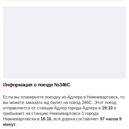
Приб.
Стонка
Отпр.
Км
В пути
09:27
2
мин
09:29
316 км
9 ч 43 м
Сальск
Найти билеты
Приб.
Стонка
Отпр.
Км
В пути
10:25
18
мин
10:43
360 км
8 ч 45 м
Пролетарская
, Пролетарск
Найти билеты
Приб.
Стонка
Отпр.
Км
В пути
11:16
2
мин
11:18
387 км
7 ч 54 м
Информация о поезде №346С
Если вы планируете поездку из Адлера в Нижневартовск, то
Куберле
Найти билеты
вы можете заказать жд билет на поезд 346С. Этот поезд
отправляется от станции Адлер города Адлера в
19:10
и
Приб.
Стонка
Отпр.
Км
В пути
прибывает на станцию Нижневартовск-1 города
12:22
2
мин
12:24
434 км
6 ч 48 м
Нижневартовска в
16:16
, вся дорога составляет
97 часов 9
минут
.