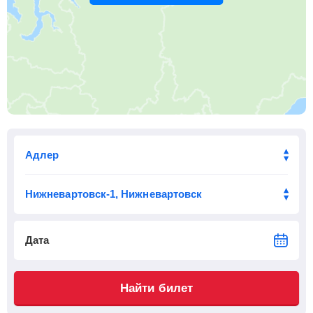
Приб.
Стонка
Отпр.
Км
В пути
06:22
5
мин
06:27
238 км
12 ч 48 м
Тихорецкая
, Тихорецк
Найти билеты
Приб.
Стонка
Отпр.
Км
В пути
07:19
18
мин
07:37
267 км
11 ч 51 м
Ея
, Новопокровская
Найти билеты
Приб.
Стонка
Отпр.
Км
В пути
08:37
3
мин
08:40
286 км
10 ч 33 м
Белоглинская
, Белая Глина
Найти билеты
Дата
Приб.
Стонка
Отпр.
Км
В пути
09:01
2
мин
09:03
303 км
10 ч 9 м
Найти билет
Песчанокопская
, Песчанокопское
Найти билеты