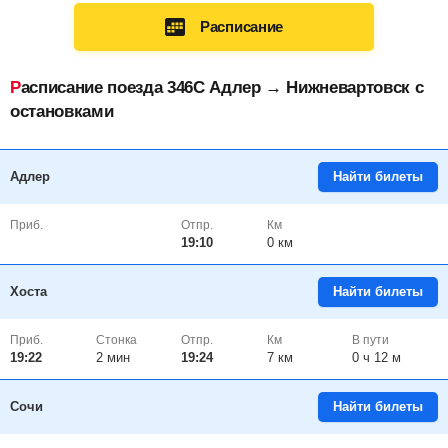
Расписание
Расписание поезда 346С Адлер → Нижневартовск с
остановками
Адлер
Найти билеты
Приб.
Отпр.
Км
19:10
0 км
Хоста
Найти билеты
Приб.
Стонка
Отпр.
Км
В пути
19:22
2
мин
19:24
7 км
0 ч 12 м
Сочи
Найти билеты