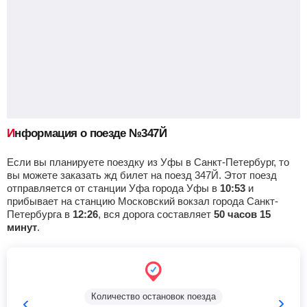
Верхняя терраса
, Ульяновск
Найти билеты
Приб.
Стонка
Отпр.
Км
В пути
22:44
2
мин
22:46
480 км
11 ч 51 м
Ульяновск-Центр.
, Белый Ключ
Найти билеты
Приб.
Стонка
Отпр.
Км
В пути
23:11
40
мин
23:51
494 км
12 ч 18 м
Информация о поезде №347Й
Если вы планируете поездку из Уфы в Санкт-Петербург, то
Майна
Найти билеты
вы можете заказать жд билет на поезд 347Й. Этот поезд
отправляется от станции Уфа города Уфы в
10:53
и
Приб.
Стонка
Отпр.
Км
В пути
прибывает на станцию Московский вокзал города Санкт-
00:47
2
мин
00:49
542 км
10 ч 6 м
Петербурга в
12:26
, вся дорога составляет
50 часов 15
минут
.
Чуфарово
Найти билеты
Приб.
Стонка
Отпр.
Км
В пути
01:09
2
мин
01:11
561 км
9 ч 44 м
Количество остановок поезда