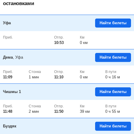
остановками
Уфа
Найти билеты
Приб.
Отпр.
Км
10:53
0 км
Дема
, Уфа
Найти билеты
Приб.
Стонка
Отпр.
Км
В пути
11:09
1
мин
11:10
0 км
0 ч 16 м
Чишмы 1
Найти билеты
Приб.
Стонка
Отпр.
Км
В пути
11:48
2
мин
11:50
39 км
0 ч 55 м
Буздяк
Найти билеты