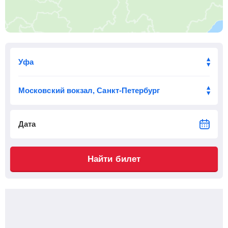
Приб.
Стонка
Отпр.
Км
В пути
19:17
5
мин
19:22
333 км
8 ч 24 м
Погрузная
, Кошки
Найти билеты
Приб.
Стонка
Отпр.
Км
В пути
19:59
2
мин
20:01
360 км
9 ч 6 м
Димитровград
Найти билеты
Дата
Приб.
Стонка
Отпр.
Км
В пути
21:12
4
мин
21:16
413 км
10 ч 19 м
Найти билет
Чердаклы
Найти билеты
Приб.
Стонка
Отпр.
Км
В пути
22:19
2
мин
22:21
459 км
11 ч 26 м