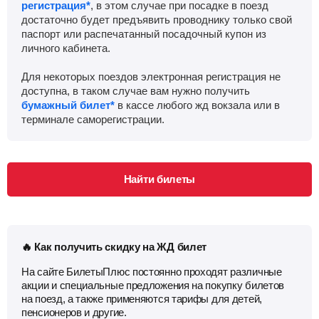
регистрация*
, в этом случае при посадке в поезд
достаточно будет предъявить проводнику только свой
Ужовка
Найти билеты
паспорт или распечатанный посадочный купон из
личного кабинета.
Приб.
Стонка
Отпр.
Км
В пути
Для некоторых поездов электронная регистрация не
08:47
19
мин
09:06
715 км
2 ч 6 м
доступна, в таком случае вам нужно получить
бумажный билет*
в кассе любого жд вокзала или в
Лукоянов
Найти билеты
терминале саморегистрации.
Приб.
Стонка
Отпр.
Км
В пути
10:05
8
мин
10:13
734 км
0 ч 48 м
Найти билеты
Шатки
Найти билеты
Приб.
Стонка
Отпр.
Км
В пути
10:40
2
мин
10:42
756 км
0 ч 13 м
🔥 Как получить скидку на ЖД билет
На сайте БилетыПлюс постоянно проходят различные
Арзамас-1
, Арзамас
Найти билеты
акции и специальные предложения на покупку билетов
на поезд, а также применяются тарифы для детей,
пенсионеров и другие.
Приб.
Стонка
Отпр.
Км
В пути