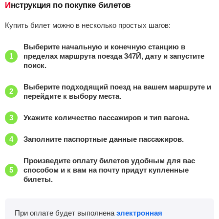
Инструкция по покупке билетов
Рузаевка
Найти билеты
Купить билет можно в несколько простых шагов:
Приб.
Стонка
Отпр.
Км
В пути
Выберите начальную и конечную станцию в
05:03
43
мин
05:46
715 км
5 ч 50 м
пределах маршрута поезда 347Й, дату и запустите
поиск.
Саранск-1
, Саранск
Найти билеты
Выберите подходящий поезд на вашем маршруте и
перейдите к выбору места.
Приб.
Стонка
Отпр.
Км
В пути
06:20
13
мин
06:33
715 км
4 ч 33 м
Укажите количество пассажиров и тип вагона.
Красный узел
, Ромоданово
Найти билеты
Заполните паспортные данные пассажиров.
Приб.
Стонка
Отпр.
Км
В пути
Произведите оплату билетов удобным для вас
07:04
40
мин
07:44
715 км
3 ч 49 м
способом и к вам на почту придут купленные
билеты.
Оброчное
Найти билеты
Приб.
Стонка
Отпр.
Км
В пути
При оплате будет выполнена
электронная
08:13
2
мин
08:15
715 км
2 ч 40 м