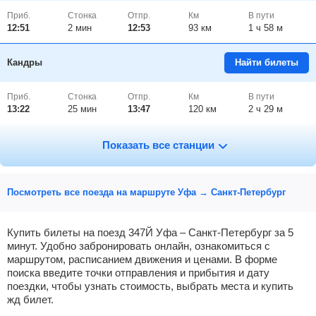
Приб.
Стонка
Отпр.
Км
В пути
12:51
2
мин
12:53
93 км
1 ч 58 м
Кандры
Найти билеты
Приб.
Стонка
Отпр.
Км
В пути
13:22
25
мин
13:47
120 км
2 ч 29 м
Туймазы
Найти билеты
Показать все станции
Приб.
Стонка
Отпр.
Км
В пути
14:27
7
мин
14:34
144 км
3 ч 34 м
Посмотреть все поезда на маршруте Уфа → Санкт-Петербург
Уруссу
Найти билеты
Купить билеты на поезд 347Й Уфа – Санкт-Петербург за 5
минут. Удобно забронировать онлайн, ознакомиться с
маршрутом, расписанием движения и ценами. В форме
Приб.
Стонка
Отпр.
Км
В пути
15:04
2
мин
15:06
161 км
4 ч 11 м
поиска введите точки отправления и прибытия и дату
поездки, чтобы узнать стоимость, выбрать места и купить
жд билет.
Бугульма
Найти билеты