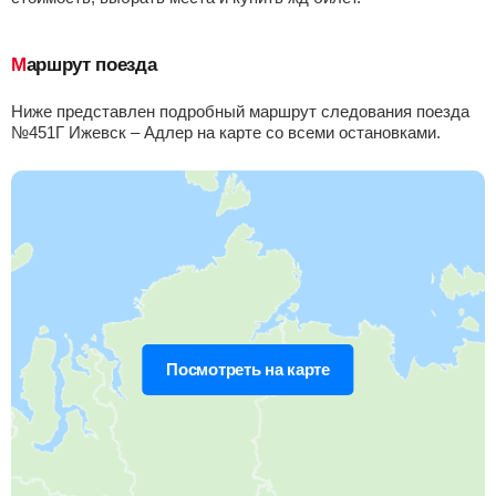
Бугульма
Найти билеты
Маршрут поезда
Приб.
Стонка
Отпр.
Км
В пути
04:14
40
мин
04:54
254 км
15 ч 28 м
Ниже представлен подробный маршрут следования поезда
№451Г Ижевск – Адлер на карте со всеми остановками.
Клявлино
Найти билеты
Приб.
Стонка
Отпр.
Км
В пути
06:01
2
мин
06:03
292 км
13 ч 41 м
Шентала
Найти билеты
Приб.
Стонка
Отпр.
Км
В пути
06:51
2
мин
06:53
292 км
12 ч 51 м
Посмотреть на карте
Челна
, Челно-Вершины
Найти билеты
Приб.
Стонка
Отпр.
Км
В пути
07:15
2
мин
07:17
297 км
12 ч 27 м