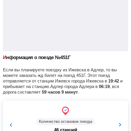
11:04
2
мин
11:06
386 км
8 ч 38 м
Верхняя терраса
, Ульяновск
Найти билеты
Приб.
Стонка
Отпр.
Км
В пути
11:33
5
мин
11:38
400 км
8 ч 9 м
Ульяновск-Центр.
, Белый Ключ
Найти билеты
Информация о поезде №451Г
Приб.
Стонка
Отпр.
Км
В пути
12:09
105
мин
13:54
415 км
7 ч 33 м
Если вы планируете поездку из Ижевска в Адлер, то вы
можете заказать жд билет на поезд 451Г. Этот поезд
отправляется от станции Ижевск города Ижевска в
19:42
и
Сызрань-Город
, Сызрань
Найти билеты
прибывает на станцию Адлер города Адлера в
06:19
, вся
дорога составляет
59 часов 9 минут
.
Приб.
Стонка
Отпр.
Км
В пути
18:06
7
мин
18:13
505 км
1 ч 36 м
Возрождение
Найти билеты
Количество остановок поезда
46 станций
Приб.
Стонка
Отпр.
Км
В пути