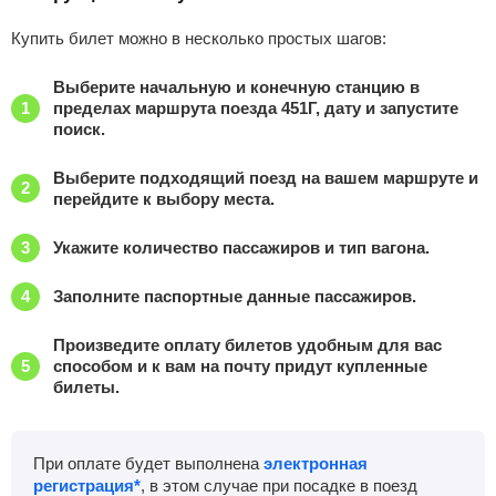
Приб.
Стонка
Отпр.
Км
В пути
04:40
3
мин
04:43
908 км
15 ч 2 м
Купить билет можно в несколько простых шагов:
Волгоград-1
, Волгоград
Найти билеты
Выберите начальную и конечную станцию в
пределах маршрута поезда 451Г, дату и запустите
поиск.
Приб.
Стонка
Отпр.
Км
В пути
08:00
38
мин
08:38
1070 км
11 ч 42 м
Выберите подходящий поезд на вашем маршруте и
перейдите к выбору места.
Сарепта
, Волгоград
Найти билеты
Укажите количество пассажиров и тип вагона.
Приб.
Стонка
Отпр.
Км
В пути
09:14
2
мин
09:16
1089 км
10 ч 28 м
Заполните паспортные данные пассажиров.
Жутово
, Октябрьский
Найти билеты
Произведите оплату билетов удобным для вас
способом и к вам на почту придут купленные
билеты.
Приб.
Стонка
Отпр.
Км
В пути
10:56
2
мин
10:58
1174 км
8 ч 46 м
При оплате будет выполнена
электронная
Котельниково
Найти билеты
регистрация*
, в этом случае при посадке в поезд