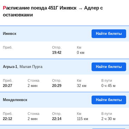
Расписание поезда 451Г Ижевск → Адлер с
остановками
Ижевск
Найти билеты
Приб.
Отпр.
Км
19:42
0 км
Агрыз-1
, Малая Пурга
Найти билеты
Приб.
Стонка
Отпр.
Км
В пути
20:27
2
мин
20:29
32 км
0 ч 45 м
Менделеевск
Найти билеты
Приб.
Стонка
Отпр.
Км
В пути
22:12
2
мин
22:14
115 км
2 ч 30 м