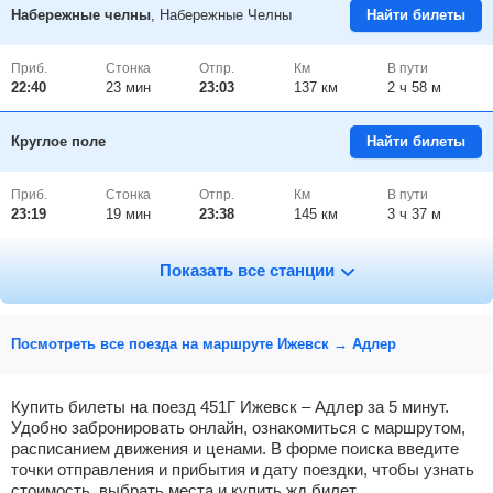
Набережные челны
, Набережные Челны
Найти билеты
Приб.
Стонка
Отпр.
Км
В пути
22:40
23
мин
23:03
137 км
2 ч 58 м
Круглое поле
Найти билеты
Приб.
Стонка
Отпр.
Км
В пути
23:19
19
мин
23:38
145 км
3 ч 37 м
Заинск
Найти билеты
Показать все станции
Приб.
Стонка
Отпр.
Км
В пути
01:08
7
мин
01:15
181 км
18 ч 34 м
Посмотреть все поезда на маршруте Ижевск → Адлер
Альметьевская
Найти билеты
Купить билеты на поезд 451Г Ижевск – Адлер за 5 минут.
Удобно забронировать онлайн, ознакомиться с маршрутом,
расписанием движения и ценами. В форме поиска введите
Приб.
Стонка
Отпр.
Км
В пути
01:58
15
мин
02:13
219 км
17 ч 44 м
точки отправления и прибытия и дату поездки, чтобы узнать
стоимость, выбрать места и купить жд билет.