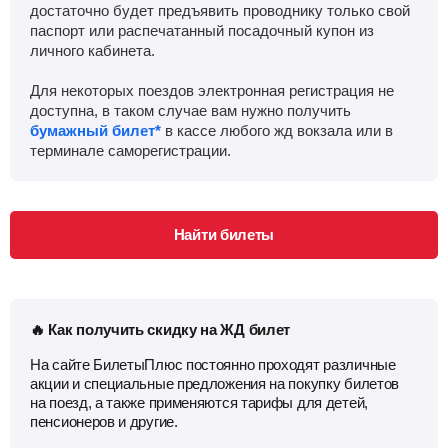
достаточно будет предъявить проводнику только свой
Приб.
Стонка
Отпр.
Км
В пути
паспорт или распечатанный посадочный купон из
11:52
2
мин
11:54
1225 км
7 ч 50 м
личного кабинета.
Ремонтная
, Дубовское
Найти билеты
Для некоторых поездов электронная регистрация не
доступна, в таком случае вам нужно получить
бумажный билет*
в кассе любого жд вокзала или в
Приб.
Стонка
Отпр.
Км
В пути
терминале саморегистрации.
12:37
3
мин
12:40
1260 км
7 ч 5 м
Зимовники
Найти билеты
Найти билеты
Приб.
Стонка
Отпр.
Км
В пути
13:12
2
мин
13:14
1297 км
6 ч 30 м
Куберле
Найти билеты
🔥 Как получить скидку на ЖД билет
На сайте БилетыПлюс постоянно проходят различные
Приб.
Стонка
Отпр.
Км
В пути
13:47
2
мин
13:49
1321 км
5 ч 55 м
акции и специальные предложения на покупку билетов
на поезд, а также применяются тарифы для детей,
пенсионеров и другие.
Сальск
Найти билеты