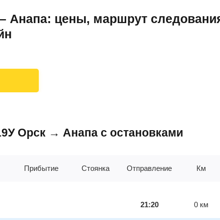
– Анапа: цены, маршрут следования
йн
519У Орск → Анапа с остановками
Прибытие
Стоянка
Отправление
Км
21:20
0
км