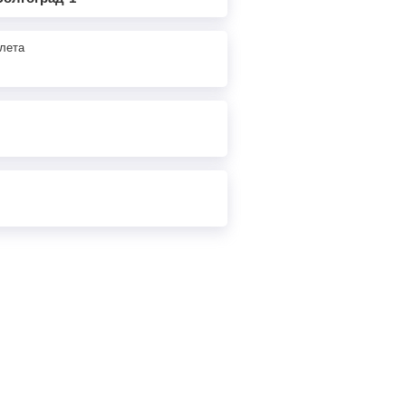
17
ч
30
м
Найти билеты
лета