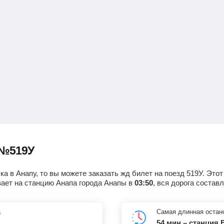
13:43
2
мин
13:45
1287
км
14:58
2
мин
15:00
1322
км
16:13
53
мин
17:06
1364
км
ну
20:54
18
мин
21:12
1440
км
22:42
2
мин
22:44
1516
км
 №519У
00:11
2
мин
00:13
1573
км
а в Анапу, то вы можете заказать жд билет на поезд 519У. Этот
ает на станцию Анапа города Анапы в
03:50
, вся дорога состав
01:35
2
мин
01:37
1648
км
а
Самая длинная остан
02:46
2
мин
02:48
1688
км
54 мин – станция 