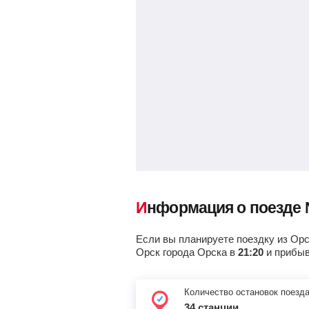
Тацинская
Белая калитва
, Белая Калитва
Лихая
, Каменск-Шахтинский
Ростов-Главный
, Ростов-на-До
Староминская-Тимаш.
,
Староминская
Информация о поезде
Тимашевская
, Тимашевск
Если вы планируете поездку из Орск
Орск города Орска в
21:20
и прибыв
Протока
, Славянск-на-Кубани
Количество остановок поезд
Варениковская
34 станции