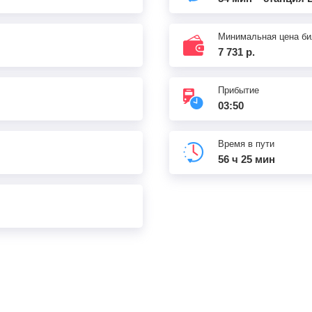
03:50
1720
км
Минимальная цена би
7 731 р.
Прибытие
03:50
Время в пути
56 ч 25 мин