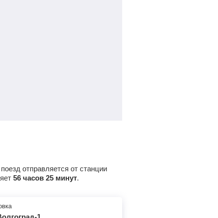
7
ч
37
м
Найти билеты
6
ч
22
м
Найти билеты
5
ч
7
м
Найти билеты
0
ч
26
м
Найти билеты
1
ч
22
м
Найти билеты
21
ч
9
м
Найти билеты
 поезд отправляется от станции
ляет
56 часов 25 минут
.
19
ч
45
м
Найти билеты
овка
18
ч
34
м
Найти билеты
Волгоград-1