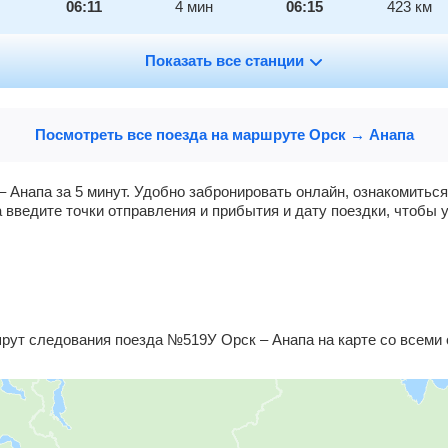
06:11
4
мин
06:15
423
км
06:58
Показать все станции
21
мин
07:19
467
км
07:46
2
мин
07:48
489
км
Посмотреть все поезда на маршруте Орск → Анапа
08:12
2
мин
08:14
512
км
– Анапа за 5 минут. Удобно забронировать онлайн, ознакомитьс
 введите точки отправления и прибытия и дату поездки, чтобы 
08:43
2
мин
08:45
538
км
09:34
37
мин
10:11
588
км
12:05
20
мин
12:25
666
км
ут следования поезда №519У Орск – Анапа на карте со всеми 
16:04
7
мин
16:11
723
км
17:35
3
мин
17:38
735
км