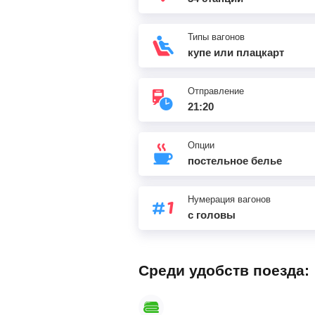
Анапа
Типы вагонов
купе или плацкарт
Отправление
21:20
Опции
постельное белье
Нумерация вагонов
с головы
Среди удобств поезда: