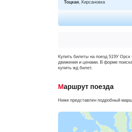
Тоцкая
, Кирсановка
Бузулук
Колтубанка
, Елшанский
Неприк
, Борское
Купить билеты на поезд 519У Орск 
движения и ценами. В форме поиска
Богатое
купить жд билет.
Кинель
Маршрут поезда
Жигулевское море
, Тольятти
Ниже представлен подробный маршр
Сызрань-Город
, Сызрань
Возрождение