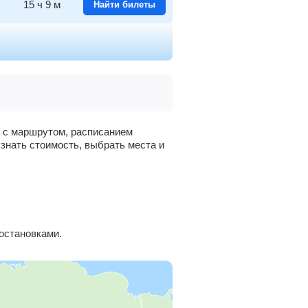
15
ч
9
м
Найти билеты
14
ч
22
м
Найти билеты
13
ч
34
м
Найти билеты
13
ч
8
м
Найти билеты
я с маршрутом, расписанием
узнать стоимость, выбрать места и
12
ч
37
м
Найти билеты
11
ч
46
м
Найти билеты
9
ч
15
м
Найти билеты
остановками.
5
ч
16
м
Найти билеты
3
ч
45
м
Найти билеты