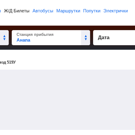
ы
Ж/Д Билеты
Автобусы
Маршрутки
Попутки
Электрички
Станция прибытия
Дата
езд 519У