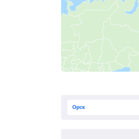
Сенная
, Сенной
Саратов-1-пасс.
, Саратов
Петров вал
, Петров Вал
Волгоград-1
, Волгоград
Суровикино
Обливская
Чернышков
, Чернышковский
Морозовская
, Морозовск