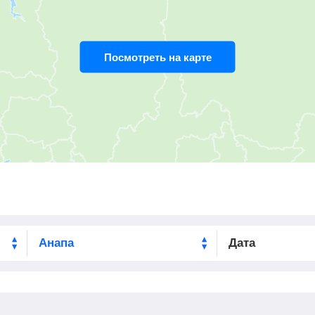
19:10
5
мин
19:15
809
км
Посмотреть на карте
22:16
37
мин
22:53
875
км
03:31
2
мин
03:33
951
км
06:44
54
мин
07:38
1044
км
10:20
3
мин
10:23
1163
км
10:50
3
мин
10:53
1189
км
Дата
11:24
2
мин
11:26
1213
км
12:00
38
мин
12:38
1243
км