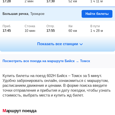
17:28
2
мин
17:30
52 км
1 ч 11 м
Большая речка
, Троицкое
Найти билеты
Приб.
Стонка
Отпр.
Км
В пути
17:45
10
мин
17:55
60 км
1 ч 28 м
Гордеево
, Гордеевский
Найти билеты
Показать все станции
Приб.
Стонка
Отпр.
Км
В пути
18:22
2
мин
18:24
72 км
2 ч 5 м
Посмотреть все поезда на маршруте Бийск → Томск
Овчинниково
, Налобиха
Найти билеты
Купить билеты на поезд 602Н Бийск – Томск за 5 минут.
Удобно забронировать онлайн, ознакомиться с маршрутом,
расписанием движения и ценами. В форме поиска введите
Приб.
Стонка
Отпр.
Км
В пути
18:38
5
мин
18:43
83 км
2 ч 21 м
точки отправления и прибытия и дату поездки, чтобы узнать
стоимость, выбрать места и купить жд билет.
Барнаул
Найти билеты
Маршрут поезда
Приб.
Стонка
Отпр.
Км
В пути