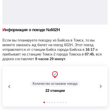
Приб.
Стонка
Отпр.
Км
В пути
01:40
55
мин
02:35
315 км
14 ч 37 м
Мошково
Найти билеты
Информация о поезде №602Н
Приб.
Стонка
Отпр.
Км
В пути
03:25
2
мин
03:27
324 км
12 ч 52 м
Если вы планируете поездку из Бийска в Томск, то вы
можете заказать жд билет на поезд 602Н. Этот поезд
отправляется от станции Бийск города Бийска в
16:17
и
Болотная
, Болотное
Найти билеты
прибывает на станцию Томск-2 города Томска в
07:45
, вся
дорога составляет
9 часов 29 минут
.
Приб.
Стонка
Отпр.
Км
В пути
04:32
2
мин
04:34
352 км
11 ч 45 м
Юрга-1
, Юрга
Найти билеты
Количество остановок поезда
22 станции
Приб.
Стонка
Отпр.
Км
В пути
05:02
2
мин
05:04
353 км
11 ч 15 м
Яшкино
Найти билеты