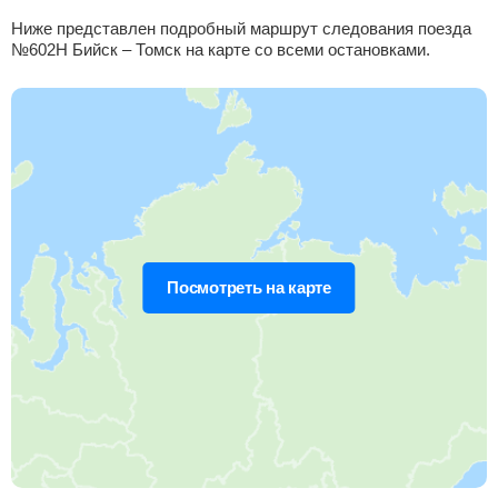
19:47
74
мин
21:01
131 км
3 ч 30 м
Ниже представлен подробный маршрут следования поезда
№602Н Бийск – Томск на карте со всеми остановками.
Алтайская
, Новоалтайск
Найти билеты
Приб.
Стонка
Отпр.
Км
В пути
21:19
9
мин
21:28
131 км
5 ч 2 м
Усть-Тальменская
, Тальменка
Найти билеты
Приб.
Стонка
Отпр.
Км
В пути
22:26
5
мин
22:31
178 км
6 ч 9 м
Посмотреть на карте
Черепаново
Найти билеты
Приб.
Стонка
Отпр.
Км
В пути
23:08
27
мин
23:35
223 км
6 ч 51 м
Линёво
, Линево
Найти билеты