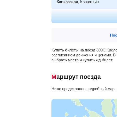
Кавказская
, Кропоткин
Тихорецкая
, Тихорецк
Кущёвка
, Кущевская
Пос
Батайск
Купить билеты на поезд 809С Кисло
расписанием движения и ценами. В 
Ростов-Главный
, Ростов-на-До
выбрать места и купить жд билет.
Маршрут поезда
Ниже представлен подробный маршр