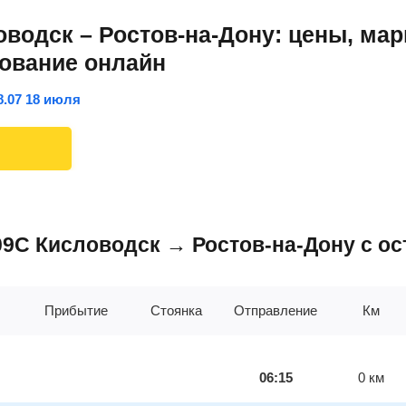
водск – Ростов-на-Дону: цены, ма
рование онлайн
8.07 18 июля
809С Кисловодск → Ростов-на-Дону с о
Прибытие
Стоянка
Отправление
Км
06:15
0
км