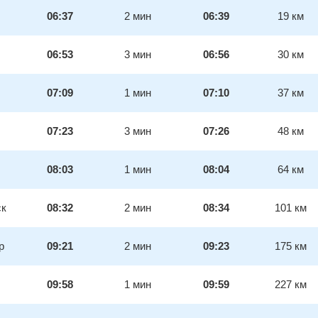
06:37
2
мин
06:39
19
км
06:53
3
мин
06:56
30
км
07:09
1
мин
07:10
37
км
07:23
3
мин
07:26
48
км
08:03
1
мин
08:04
64
км
ск
08:32
2
мин
08:34
101
км
р
09:21
2
мин
09:23
175
км
09:58
1
мин
09:59
227
км