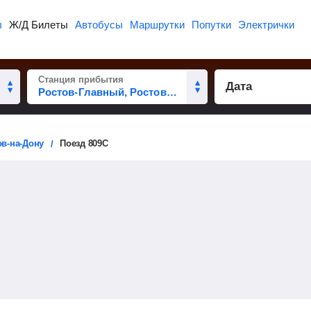
ы
Ж/Д Билеты
Автобусы
Маршрутки
Попутки
Электрички
Станция прибытия
Дата
ов-на-Дону
Поезд 809С