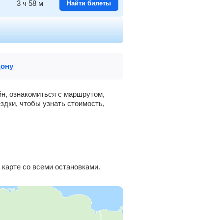
3
ч
58
м
Найти билеты
4
ч
44
м
Найти билеты
5
ч
49
м
Найти билеты
Дону
6
ч
34
м
Найти билеты
йн, ознакомиться с маршрутом,
здки, чтобы узнать стоимость,
6
ч
51
м
Найти билеты
карте со всеми остановками.