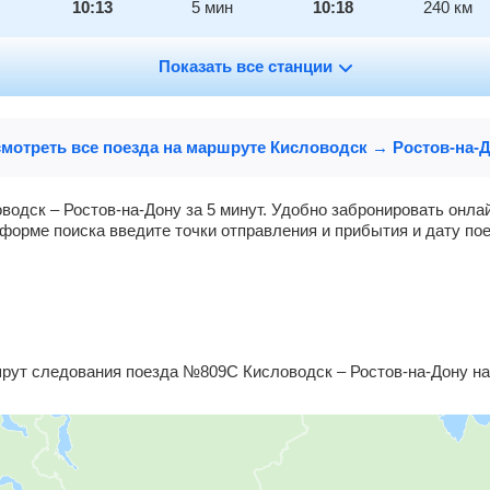
10:13
5
мин
10:18
240
км
10:59
Показать все станции
2
мин
11:01
298
км
12:04
1
мин
12:05
382
км
мотреть все поезда на маршруте Кисловодск → Ростов-на-
12:49
1
мин
12:50
427
км
водск – Ростов-на-Дону за 5 минут. Удобно забронировать онла
форме поиска введите точки отправления и прибытия и дату пое
ну
13:06
437
км
ут следования поезда №809С Кисловодск – Ростов-на-Дону на 