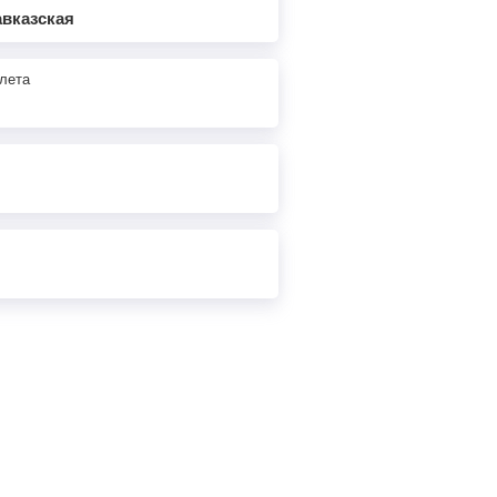
авказская
лета