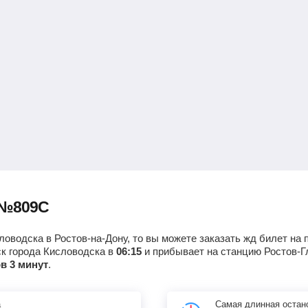
 №809С
ловодска в Ростов-на-Дону, то вы можете заказать жд билет на 
ск города Кисловодска в
06:15
и прибывает на станцию Ростов-Г
ов 3 минут
.
а
Самая длинная остан