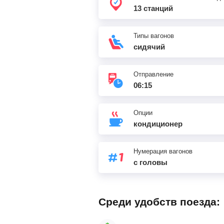
13 станций
Типы вагонов
сидячий
Отправление
06:15
Опции
кондиционер
Нумерация вагонов
с головы
Среди удобств поезда: