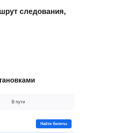
ршрут следования,
становками
В пути
Найти билеты