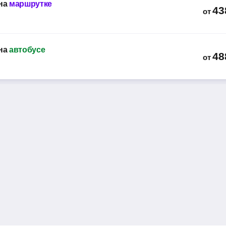
на
маршрутке
43
от
на
автобусе
48
от