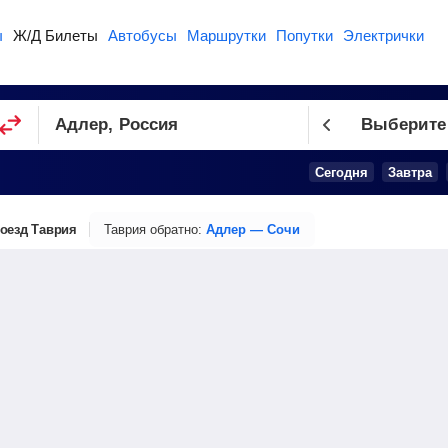
ы
Ж/Д Билеты
Автобусы
Маршрутки
Попутки
Электрички
Выберите
Сегодня
Завтра
оезд Таврия
Таврия обратно:
Адлер — Сочи