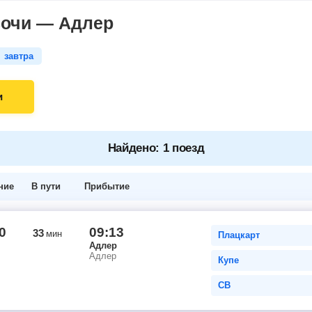
Сочи — Адлер
завтра
и
Найдено: 1 поезд
ние
В пути
Прибытие
0
09:13
33
мин
Плацкарт
Адлер
Адлер
Купе
СВ