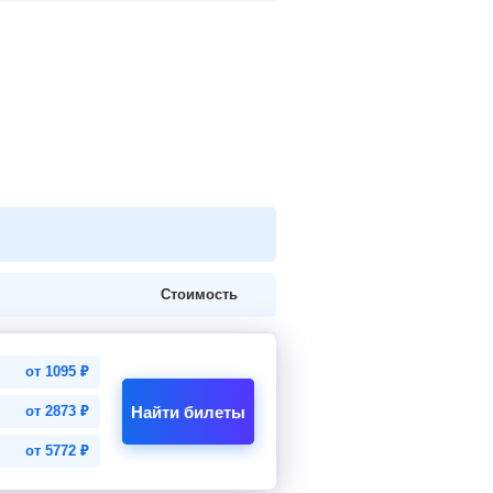
Стоимость
от
1095
₽
Найти билеты
от
2873
₽
от
5772
₽