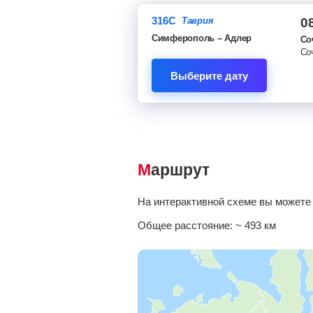
316С
таврия
0
Симферополь – Адлер
Со
Со
Выберите дату
Маршрут
На интерактивной схеме вы можете 
Общее расстояние:
~ 493 км