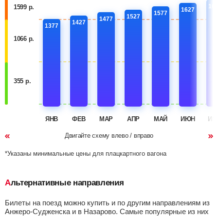
16
1599 р.
1627
1577
1527
1477
1427
1377
1066 р.
355 р.
ЯНВ
ФЕВ
МАР
АПР
МАЙ
ИЮН
ИЮ
Двигайте схему влево / вправо
*Указаны минимальные цены для плацкартного вагона
Альтернативные направления
Билеты на поезд можно купить и по другим направлениям из
Анжеро-Судженска и в Назарово. Самые популярные из них