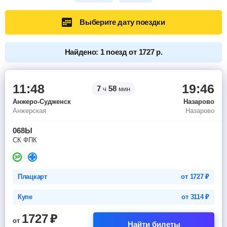
Выберите дату поездки
Найдено: 1 поезд от 1727 р.
11:48
19:46
7
58
ч
мин
Анжеро-Судженск
Назарово
Анжерская
Назарово
068Ы
СК ФПК
Плацкарт
от
1727
₽
Купе
от
3114
₽
1727
₽
от
Найти билеты