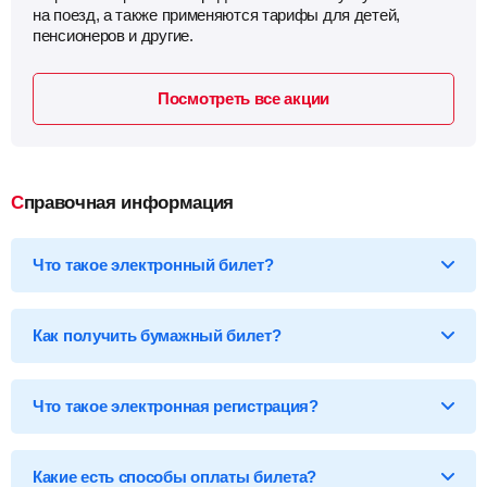
на поезд, а также применяются тарифы для детей,
пенсионеров и другие.
Посмотреть все акции
Справочная информация
Что такое электронный билет?
*Электронный билет на поезд
— произведя оплату, вы
получаете на email электронный билет (посадочный купон), в
Как получить бумажный билет?
котором указаны детали вашей поездки, а также данные о
пассажире.
Бумажный билет можно получить двумя способами:
Что такое электронная регистрация?
В кассе ж/д вокзала
— сообщите кассиру 14-ти
значный код электронного билета и вам бесплатно
распечатают обычный билет на фирменном бланке.
В терминале саморегистрации
— введите 14-ти
Какие есть способы оплаты билета?