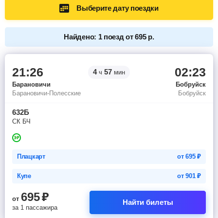
Выберите дату поездки
Найдено: 1 поезд от 695 р.
21:26
02:23
4
57
ч
мин
Барановичи
Бобруйск
Барановичи-Полесские
Бобруйск
632Б
СК БЧ
Плацкарт
от
695
₽
Купе
от
901
₽
695
₽
от
Найти билеты
за 1 пассажира