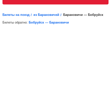
распечатайте электронный билет (посадочный купон)
и возьмите его с собой.
Билеты на поезд
из Барановичей
Барановичи — Бобруйск
Билеты обратно:
Бобруйск — Барановичи
*
Электронная регистрация
доступна не на все поезда, в
таких случаях для посадки в поезд вам необходимо будет
распечатать бумажный билет.