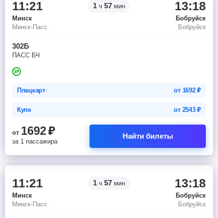
11:21
13:18
1
57
ч
мин
Минск
Бобруйск
Минск-Пасс.
Бобруйск
302Б
ПАСС БЧ
Плацкарт
от
1692
₽
Купе
от
2543
₽
1692
₽
от
Найти билеты
за 1 пассажира
11:21
13:18
1
57
ч
мин
Минск
Бобруйск
Минск-Пасс.
Бобруйск