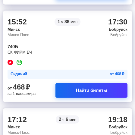
15:52
17:30
1
38
ч
мин
Минск
Бобруйск
Минск-Пасс.
Бобруйск
740Б
СК ФИРМ БЧ
Сидячий
от
468
₽
468
₽
от
Найти билеты
за 1 пассажира
17:12
19:18
2
6
ч
мин
Минск
Бобруйск
Минск-Пасс.
Бобруйск