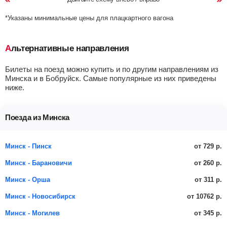
*Указаны минимальные цены для плацкартного вагона
Альтернативные направления
Билеты на поезд можно купить и по другим направлениям из
Минска и в Бобруйск. Самые популярные из них приведены
ниже.
Поезда из Минска
от 729 р.
Минск - Пинск
от 260 р.
Минск - Барановичи
от 311 р.
Минск - Орша
от 10762 р.
Минск - Новосибирск
от 345 р.
Минск - Могилев