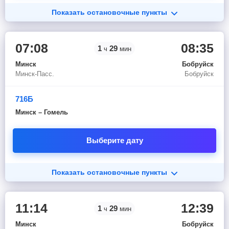
Показать остановочные пункты
07:08
08:35
1
29
ч
мин
Минск
Бобруйск
Минск-Пасс.
Бобруйск
716Б
Минск – Гомель
Выберите дату
Показать остановочные пункты
11:14
12:39
1
29
ч
мин
Минск
Бобруйск