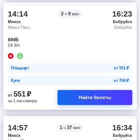
14:14
16:23
2
9
ч
мин
Минск
Бобруйск
Минск-Пасс.
Бобруйск
694Б
СК БЧ
Плацкарт
от
551
₽
Купе
от
704
₽
551
₽
от
Найти билеты
за 1 пассажира
14:57
16:34
1
37
ч
мин
Минск
Бобруйск