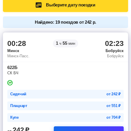
Выберите дату поездки
Найдено: 19 поездов от 242 р.
00:28
02:23
1
55
ч
мин
Минск
Бобруйск
Минск-Пасс.
Бобруйск
622Б
СК БЧ
Сидячий
от
242
₽
Плацкарт
от
551
₽
Купе
от
704
₽
242
₽