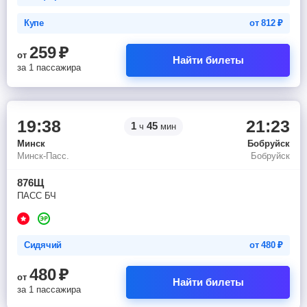
Купе
от
812
₽
259
₽
от
Найти билеты
за 1 пассажира
19:38
21:23
1
45
ч
мин
Минск
Бобруйск
Минск-Пасс.
Бобруйск
876Щ
ПАСС БЧ
Сидячий
от
480
₽
480
₽
от
Найти билеты
за 1 пассажира