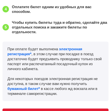
Оплатите билет одним из удобных для вас
способом.
Чтобы купить билеты туда и обратно, сделайте два
отдельных поиска и закажите билеты по
отдельности.
При оплате будет выполнена
электронная
регистрация*
, в этом случае при посадке в поезд
достаточно будет предъявить проводнику только свой
паспорт или распечатанный посадочный купон из
личного кабинета.
Для некоторых поездов электронная регистрация не
доступна, в таком случае вам нужно получить
бумажный билет*
в кассе любого жд вокзала или в
терминале саморегистрации.