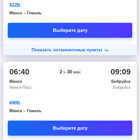
622Б
Минск – Гомель
Выберите дату
Показать остановочные пункты
06:40
09:09
2
30
ч
мин
Минск
Бобруйск
Минск-Пасс.
Бобруйск
690Б
Минск – Гомель
Выберите дату