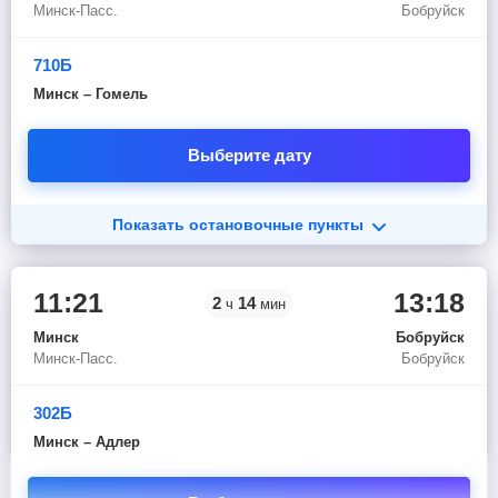
Минск-Пасс.
Бобруйск
710Б
Минск – Гомель
Выберите дату
Показать остановочные пункты
11:21
13:18
2
14
ч
мин
Минск
Бобруйск
Минск-Пасс.
Бобруйск
302Б
Минск – Адлер