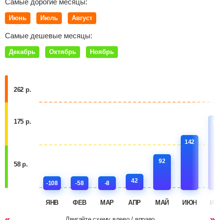
Самые дорогие месяцы:
Июнь
Июль
Август
Самые дешевые месяцы:
Декабрь
Октябрь
Ноябрь
262 р.
175 р.
19
142
92
58 р.
42
-108
-58
-8
ЯНВ
ФЕВ
МАР
АПР
МАЙ
ИЮН
ИЮ
Двигайте схему влево / вправо