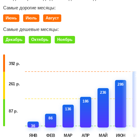
Самые дорогие месяцы:
Июнь
Июль
Август
Самые дешевые месяцы:
Декабрь
Октябрь
Ноябрь
392 р.
33
261 р.
286
236
186
136
87 р.
86
36
ЯНВ
ФЕВ
МАР
АПР
МАЙ
ИЮН
ИЮ