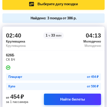
Выберите дату поездки
Найдено: 3 поезда от 386 р.
02:40
04:13
1
33
ч
мин
Крулевщина
Молодечно
Крулевщизна
Молодечно
626Б
СК БЧ
Плацкарт
от
454
₽
Купе
от
590
₽
454
₽
от
Найти билеты
за 1 пассажира