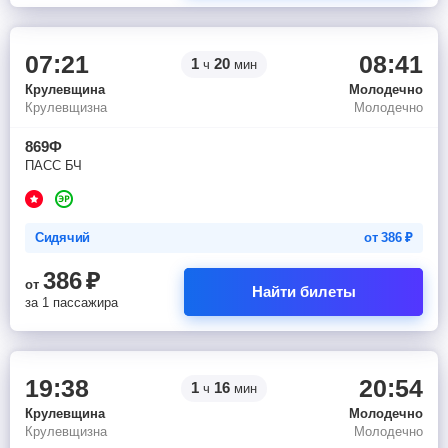
07:21
08:41
1
20
ч
мин
Крулевщина
Молодечно
Крулевщизна
Молодечно
869Ф
ПАСС БЧ
Сидячий
от
386
₽
386
₽
от
Найти билеты
за 1 пассажира
19:38
20:54
1
16
ч
мин
Крулевщина
Молодечно
Крулевщизна
Молодечно