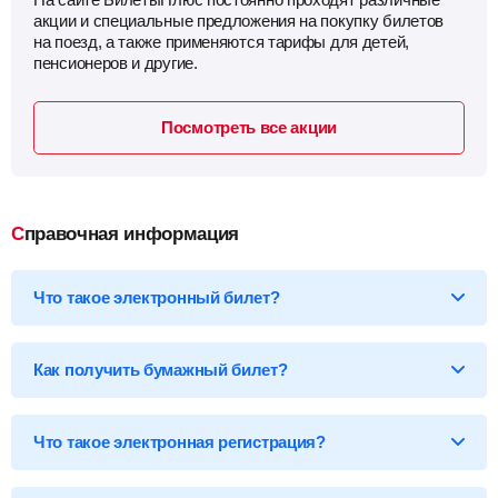
акции и специальные предложения на покупку билетов
на поезд, а также применяются тарифы для детей,
пенсионеров и другие.
Посмотреть все акции
Справочная информация
Что такое электронный билет?
*Электронный билет на поезд
— произведя оплату, вы
получаете на email электронный билет (посадочный купон), в
Как получить бумажный билет?
котором указаны детали вашей поездки, а также данные о
пассажире.
Бумажный билет можно получить двумя способами:
Что такое электронная регистрация?
В кассе ж/д вокзала
— сообщите кассиру 14-ти
значный код электронного билета и вам бесплатно
распечатают обычный билет на фирменном бланке.