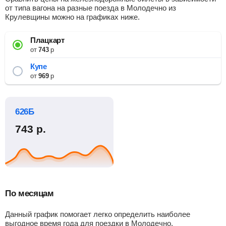
от типа вагона на разные поезда в Молодечно из
Крулевщины можно на графиках ниже.
Плацкарт
от
743
р
Купе
от
969
р
626Б
743
р.
По месяцам
Данный график помогает легко определить наиболее
выгодное время года для поездки в Молодечно.