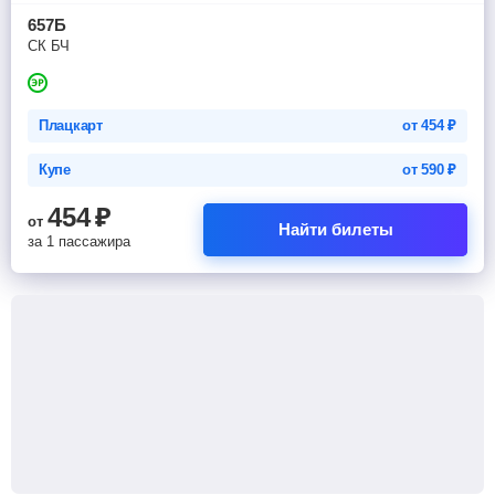
657Б
СК БЧ
Плацкарт
от
454
₽
Купе
от
590
₽
454
₽
от
Найти билеты
за 1 пассажира