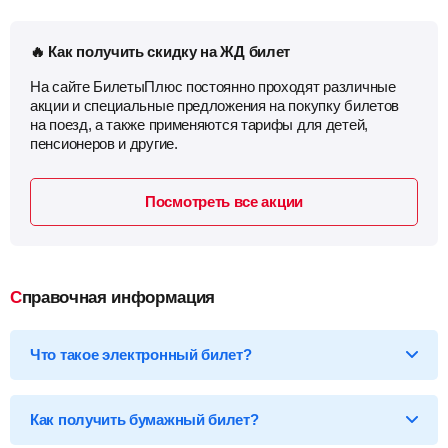
🔥 Как получить скидку на ЖД билет
На сайте БилетыПлюс постоянно проходят различные
акции и специальные предложения на покупку билетов
на поезд, а также применяются тарифы для детей,
пенсионеров и другие.
Посмотреть все акции
Справочная информация
Что такое электронный билет?
*Электронный билет на поезд
— произведя оплату, вы
получаете на email электронный билет (посадочный купон), в
Как получить бумажный билет?
котором указаны детали вашей поездки, а также данные о
пассажире.