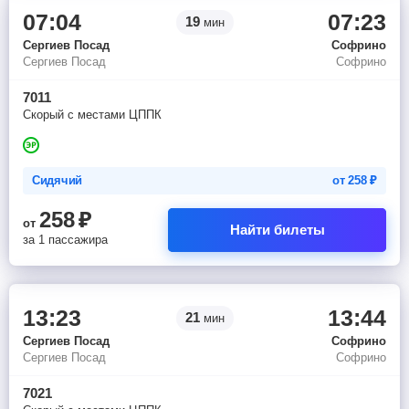
07:04
07:23
19
мин
Сергиев Посад
Софрино
Сергиев Посад
Софрино
7011
Скорый с местами ЦППК
Сидячий
от
258
₽
258
₽
от
Найти билеты
за 1 пассажира
13:23
13:44
21
мин
Сергиев Посад
Софрино
Сергиев Посад
Софрино
7021