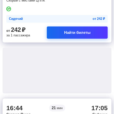
Скорый с местами ЦППК
Сидячий
от
242
₽
242
₽
от
Найти билеты
за 1 пассажира
16:44
17:05
21
мин