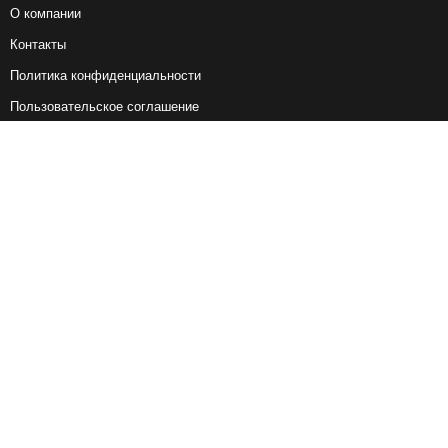
О компании
Контакты
Политика конфиденциальности
Пользовательское соглашение
Справочная информация
Возврат ж/д билетов
Наши сервисы
Авиабилеты
Ж/Д Билеты
Электрички
Автобусы
Маршрутки
Попутки