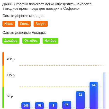
Данный график помогает легко определить наиболее
выгодное время года для поездки в Софрино.
Самые дорогие месяцы:
Июнь
Июль
Август
Самые дешевые месяцы:
Декабрь
Октябрь
Ноябрь
262 р.
175 р.
19
142
92
58 р.
42
-108
-58
-8