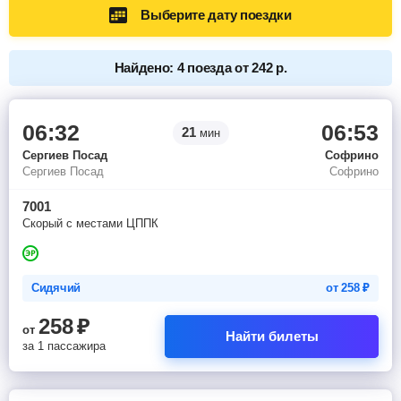
Выберите дату поездки
Найдено: 4 поезда от 242 р.
06:32
06:53
21
мин
Сергиев Посад
Софрино
Сергиев Посад
Софрино
7001
Скорый с местами ЦППК
Сидячий
от
258
₽
258
₽
от
Найти билеты
за 1 пассажира