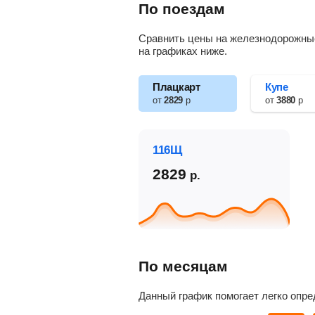
По поездам
Сравнить цены на железнодорожные 
на графиках ниже.
Плацкарт
Купе
от
2829
р
от
3880
р
116Щ
2829
р.
По месяцам
Данный график помогает легко опре