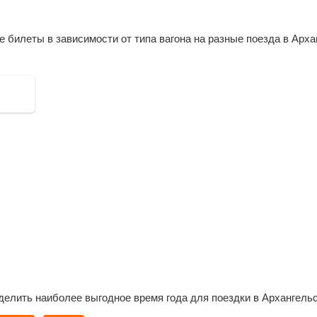
Нян
Шест
билеты в зависимости от типа вагона на разные поезда в Арха
Шож
Лел
Шал
Леп
Ива
Тарз
Пукс
Плес
Шеле
Емц
Летн
Обоз
Пер
Маль
Холм
Лом
Тунд
делить наиболее выгодное время года для поездки в Архангельс