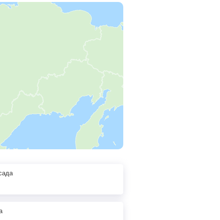
сада
а