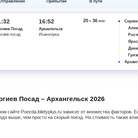
Отправление
Прибытие
В пути
20
36
1:32
16:52
ч
мин
Сергие
Алек
ргиев Посад
Архангельск
ргиев посад
Исакогорка
Рост
Ярос
Дани
Гряз
Арханг
Воло
Сухо
Харо
Воже
Ерце
Коно
ергиев Посад – Архангельск 2026
Меле
Фом
ом сайте Poezda.biletyplus.ru зависит от множества факторов.
Ван
здо выше, чем просто на скорый поезд. На стоимость также влия
Поло
Бура
Зел