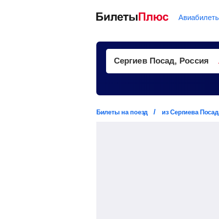
Авиабилет
Билеты на поезд
из Сергиева Посад