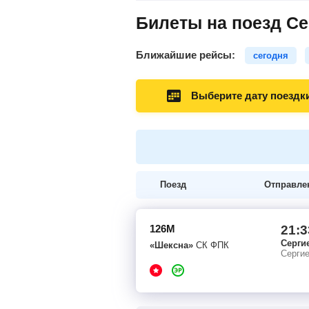
Билеты на поезд Се
Ближайшие рейсы:
сегодня
Выберите дату поездк
Поезд
Отправле
126М
21:3
Серги
«Шексна»
СК ФПК
Серги