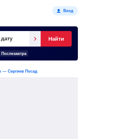
Вход
 дату
Найти
Послезавтра
к — Сергиев Посад