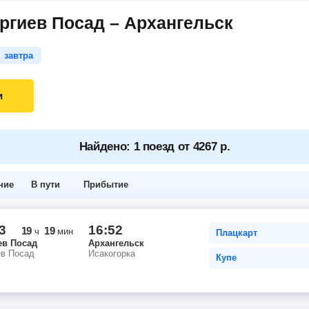
ргиев Посад – Архангельск
завтра
и
Найдено: 1 поезд от 4267 р.
ние
В пути
Прибытие
3
16:52
19
19
ч
мин
Плацкарт
ев Посад
Архангельск
ев Посад
Исакогорка
Купе