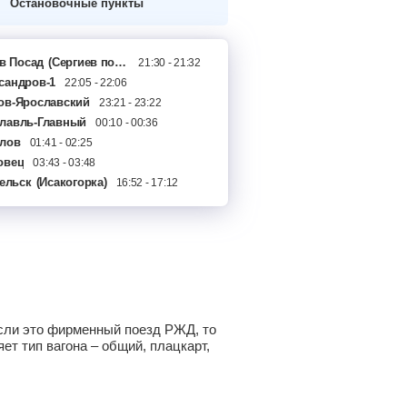
Остановочные пункты
в Посад
(Сергиев посад)
21:30 - 21:32
сандров-1
22:05 - 22:06
ов-Ярославский
23:21 - 23:22
лавль-Главный
00:10 - 00:36
лов
01:41 - 02:25
овец
03:43 - 03:48
ельск
гда-1
(Исакогорка)
04:31 - 04:51
16:52 - 17:12
на
05:19 - 05:20
вская
05:56 - 06:01
га
06:51 - 06:56
во
07:35 - 07:47
ша 1
08:10 - 08:36
нтьевский
08:59 - 09:00
инская
09:13 - 09:14
 Если это фирменный поезд РЖД, то
дыш
09:29 - 09:30
ет тип вагона – общий, плацкарт,
ха
09:42 - 09:43
чиха
09:53 - 09:54
еный
10:04 - 10:05