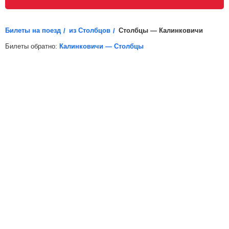
распечатайте электронный билет (посадочный купон)
и возьмите его с собой.
Билеты на поезд
из Столбцов
Столбцы — Калинковичи
Билеты обратно:
Калинковичи — Столбцы
*
Электронная регистрация
доступна не на все поезда, в
таких случаях для посадки в поезд вам необходимо будет
распечатать бумажный билет.