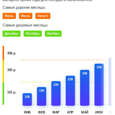
Самые дорогие месяцы:
Июнь
Июль
Август
Самые дешевые месяцы:
Декабрь
Октябрь
Ноябрь
458 р.
40
359
305 р.
309
259
209
159
101 р.
109
ЯНВ
ФЕВ
МАР
АПР
МАЙ
ИЮН
ИЮ