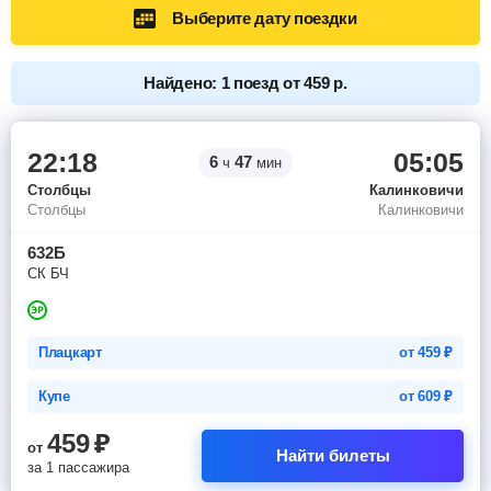
Выберите дату поездки
Найдено: 1 поезд от 459 р.
22:18
05:05
6
47
ч
мин
Столбцы
Калинковичи
Столбцы
Калинковичи
632Б
СК БЧ
Плацкарт
от
459
₽
Купе
от
609
₽
459
₽
от
Найти билеты
за 1 пассажира