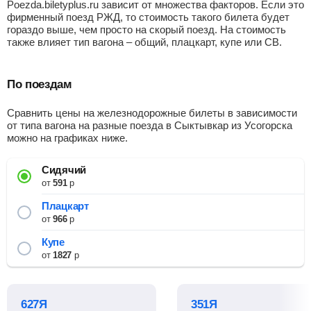
Poezda.biletyplus.ru зависит от множества факторов. Если это
фирменный поезд РЖД, то стоимость такого билета будет
гораздо выше, чем просто на скорый поезд. На стоимость
также влияет тип вагона – общий, плацкарт, купе или СВ.
По поездам
Сравнить цены на железнодорожные билеты в зависимости
от типа вагона на разные поезда в Сыктывкар из Усогорска
можно на графиках ниже.
Сидячий
от
591
р
Плацкарт
от
966
р
Купе
от
1827
р
627Я
351Я