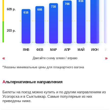
816
766
716
609 р.
666
616
203 р.
ЯНВ
ФЕВ
МАР
АПР
МАЙ
ИЮН
ИЮ
Двигайте схему влево / вправо
*Указаны минимальные цены для плацкартного вагона
Альтернативные направления
Билеты на поезд можно купить и по другим направлениям из
Усогорска и в Сыктывкар. Самые популярные из них
приведены ниже.