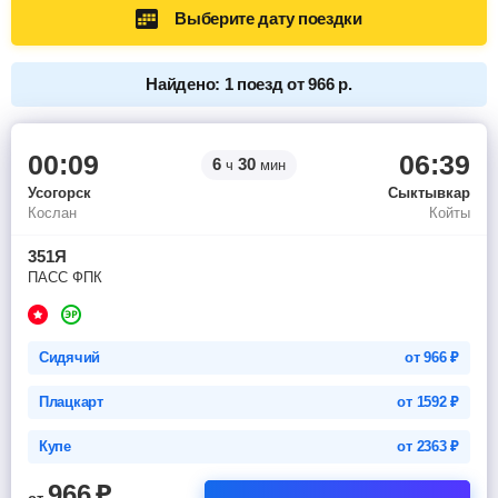
Выберите дату поездки
Найдено: 1 поезд от 966 р.
00:09
06:39
6
30
ч
мин
Усогорск
Сыктывкар
Кослан
Койты
351Я
ПАСС ФПК
Сидячий
от
966
₽
Плацкарт
от
1592
₽
Купе
от
2363
₽
966
₽