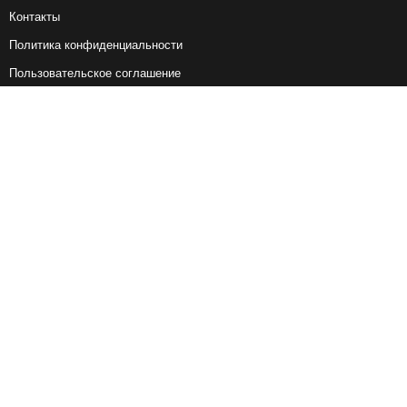
Контакты
Политика конфиденциальности
Пользовательское соглашение
Справочная информация
Возврат ж/д билетов
Наши сервисы
Авиабилеты
Ж/Д Билеты
Электрички
Автобусы
Маршрутки
Попутки
Ссылки на наши соцсети