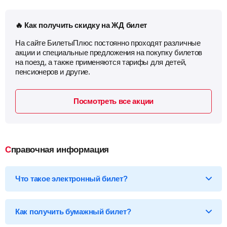
🔥 Как получить скидку на ЖД билет
На сайте БилетыПлюс постоянно проходят различные
акции и специальные предложения на покупку билетов
на поезд, а также применяются тарифы для детей,
пенсионеров и другие.
Посмотреть все акции
Справочная информация
Что такое электронный билет?
*Электронный билет на поезд
— произведя оплату, вы
получаете на email электронный билет (посадочный купон), в
Как получить бумажный билет?
котором указаны детали вашей поездки, а также данные о
пассажире.