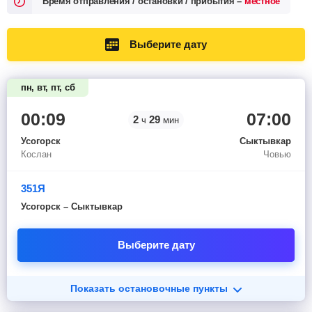
Время отправления / остановки / прибытия –
местное
Выберите дату
пн, вт, пт, сб
00:09
07:00
2
29
ч
мин
Усогорск
Сыктывкар
Кослан
Човью
351Я
Усогорск – Сыктывкар
Выберите дату
Показать остановочные пункты