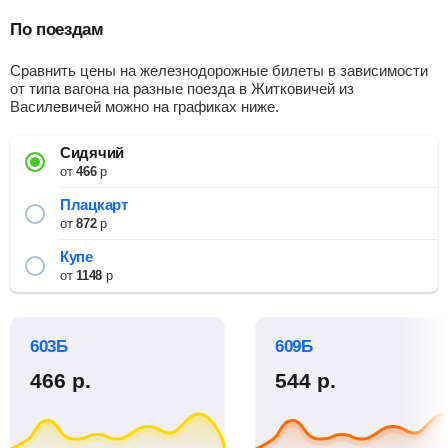
По поездам
Сравнить цены на железнодорожные билеты в зависимости
от типа вагона на разные поезда в Житковичей из
Василевичей можно на графиках ниже.
Сидячий
от
466
р
Плацкарт
от
872
р
Купе
от
1148
р
603Б
609Б
466
р.
544
р.