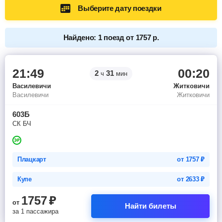
Выберите дату поездки
Найдено: 1 поезд от 1757 р.
21:49
00:20
2
31
ч
мин
Василевичи
Житковичи
Василевичи
Житковичи
603Б
СК БЧ
Плацкарт
от
1757
₽
Купе
от
2633
₽
1757
₽
от
Найти билеты
за 1 пассажира