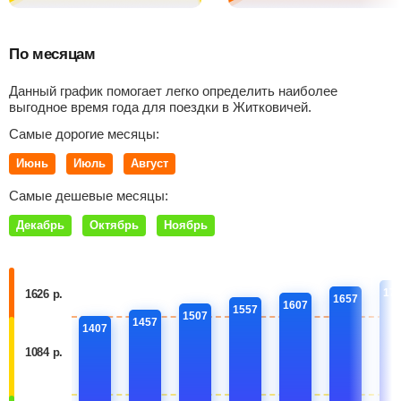
По месяцам
Данный график помогает легко определить наиболее
выгодное время года для поездки в Житковичей.
Самые дорогие месяцы:
Июнь
Июль
Август
Самые дешевые месяцы:
Декабрь
Октябрь
Ноябрь
17
1626 р.
1657
1607
1557
1507
1457
1407
1084 р.