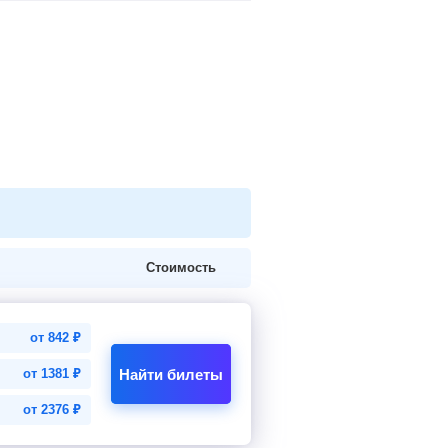
Стоимость
от
842
₽
Найти билеты
от
1381
₽
от
2376
₽