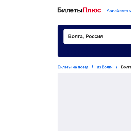
Авиабилет
Билеты на поезд
из Волги
Волг