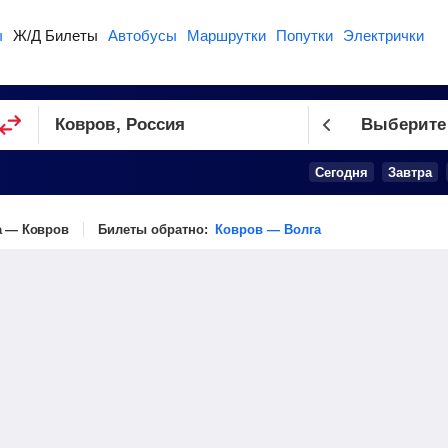
ы
Ж/Д Билеты
Автобусы
Маршрутки
Попутки
Электрички
Выберите
Сегодня
Завтра
а — Ковров
Билеты обратно:
Ковров — Волга