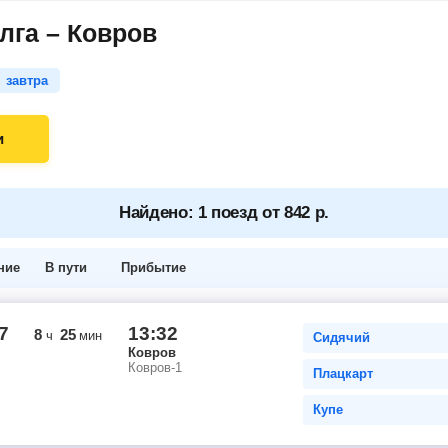
лга – Ковров
завтра
и
Найдено: 1 поезд от 842 р.
ние
В пути
Прибытие
7
13:32
8
25
ч
мин
Сидячий
Ковров
Ковров-1
Плацкарт
Купе