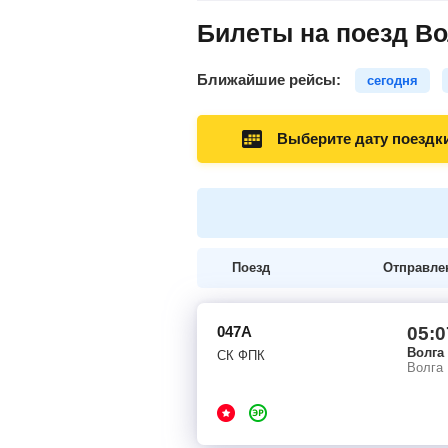
Билеты на поезд Во
Ближайшие рейсы:
сегодня
Выберите дату поездк
Поезд
Отправле
047А
05:0
Волга
СК ФПК
Волга