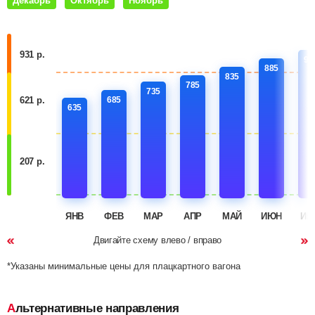
Декабрь
Октябрь
Ноябрь
931 р.
93
885
835
785
735
685
621 р.
635
207 р.
ЯНВ
ФЕВ
МАР
АПР
МАЙ
ИЮН
ИЮ
Двигайте схему влево / вправо
*Указаны минимальные цены для плацкартного вагона
Альтернативные направления