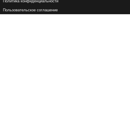
Политика конфиденциальности
Пользовательское соглашение
Справочная информация
Возврат ж/д билетов
Наши сервисы
Авиабилеты
Ж/Д Билеты
Электрички
Автобусы
Маршрутки
Попутки
Ссылки на наши соцсети