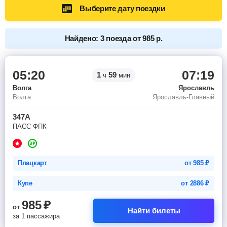
Выберите дату поездки
Найдено: 3 поезда от 985 р.
05:20
07:19
1
59
ч
мин
Волга
Ярославль
Волга
Ярославль-Главный
347А
ПАСС ФПК
Плацкарт
от
985
₽
Купе
от
2886
₽
985
₽
от
Найти билеты
за 1 пассажира