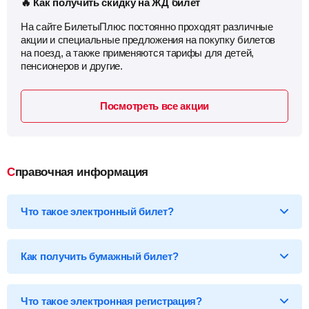
🔥 Как получить скидку на ЖД билет
На сайте БилетыПлюс постоянно проходят различные
акции и специальные предложения на покупку билетов
на поезд, а также применяются тарифы для детей,
пенсионеров и другие.
Посмотреть все акции
Справочная информация
Что такое электронный билет?
*Электронный билет на поезд
— произведя оплату, вы
получаете на email электронный билет (посадочный купон), в
Как получить бумажный билет?
котором указаны детали вашей поездки, а также данные о
пассажире.
Бумажный билет можно получить двумя способами:
Что такое электронная регистрация?
В кассе ж/д вокзала
— сообщите кассиру 14-ти