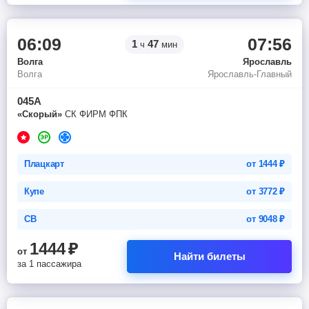
06:09
07:56
1
47
ч
мин
Волга
Ярославль
Волга
Ярославль-Главный
045А
«Скорый»
СК ФИРМ ФПК
Плацкарт
от
1444
₽
Купе
от
3772
₽
СВ
от
9048
₽
1444
₽
от
Найти билеты
за 1 пассажира