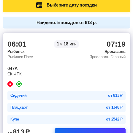
Выберите дату поездки
Найдено: 5 поездов от 813 р.
06:01
07:19
1
18
ч
мин
Рыбинск
Ярославль
Рыбинск-Пасс.
Ярославль-Главный
047А
СК ФПК
Сидячий
от
813
₽
Плацкарт
от
1348
₽
Купе
от
2542
₽
813
₽