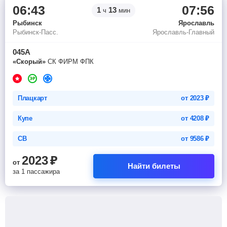
06:43
07:56
1
13
ч
мин
Рыбинск
Ярославль
Рыбинск-Пасс.
Ярославль-Главный
045А
«Скорый»
СК ФИРМ ФПК
Плацкарт
от
2023
₽
Купе
от
4208
₽
СВ
от
9586
₽
2023
₽
от
Найти билеты
за 1 пассажира