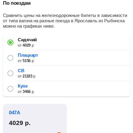
По поездам
Сравнить цены на железнодорожные билеты в зависимости
от типа вагона на разные поезда в Ярославль из Рыбинска
можно на графиках ниже.
Сидячий
от
4029
р
Плацкарт
от
5156
р
СВ
от
21183
р
Купе
от
3466
р
047А
4029
р.