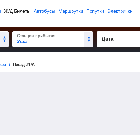
ы
Ж/Д Билеты
Автобусы
Маршрутки
Попутки
Электрички
Станция прибытия
Дата
Уфа
Поезд 347А