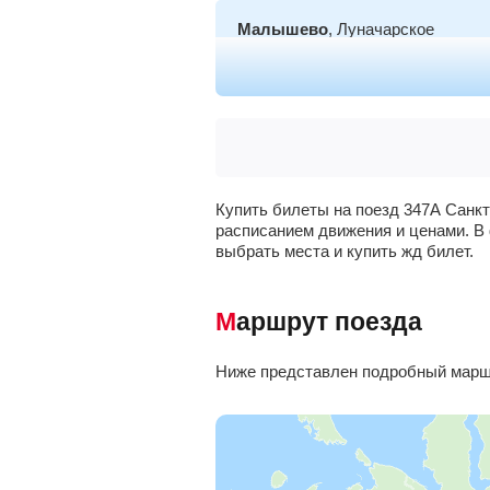
Малышево
, Луначарское
Максатиха
Бежецк
Сонково
Купить билеты на поезд 347А Санкт
расписанием движения и ценами. В 
выбрать места и купить жд билет.
Пищалкино
Маршрут поезда
Родионово
Ниже представлен подробный маршр
Некоуз
Шестихино