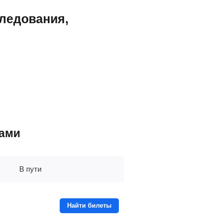
следования,
ками
В пути
Найти билеты