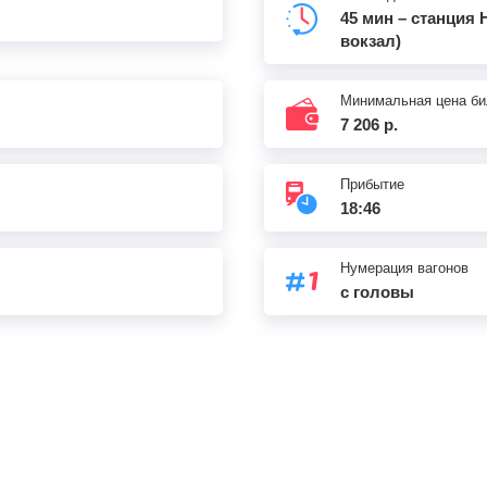
45 мин – станция
вокзал)
20:00
5
мин
20:05
971
км
Минимальная цена би
20:37
1
мин
20:38
1000
км
7 206 р.
21:28
1
мин
21:29
1039
км
Прибытие
18:46
22:01
1
мин
22:02
1068
км
Нумерация вагонов
22:32
28
мин
23:00
с головы
1087
км
23:29
4
мин
23:33
1096
км
00:01
28
мин
00:29
1096
км
01:30
1
мин
01:31
1146
км