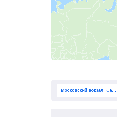
Волга
Тихменево
Рыбинск-Пасс.
, Рыбинск
Ярославль-Главный
, Ярослав
Бурмакино
Нерехта
Фурманов
Ермолино
Иваново