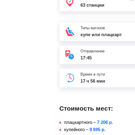
63 станции
Шатки
Типы вагонов
Лукоянов
купе или плацкарт
Ужовка
Отправление
17:45
Оброчное
Время в пути
Красный узел
17 ч 56 мин
, Ромоданово
Саранск-1
, Саранск
Стоимость мест:
Рузаевка
плацкартного –
7 206 р.
купейного –
9 695 р.
Сура