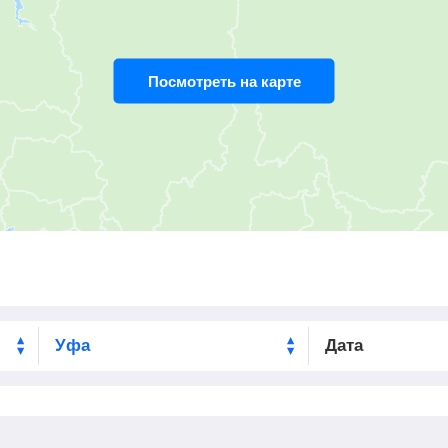
05:19
2
мин
05:21
510
км
05:39
2
мин
05:41
518
км
Посмотреть на карте
05:56
5
мин
06:01
528
км
ль
07:19
30
мин
07:49
602
км
08:41
1
мин
08:42
637
км
09:13
2
мин
09:15
648
км
10:26
2
мин
10:28
689
км
Дата
10:52
2
мин
10:54
705
км
11:24
30
мин
11:54
705
км