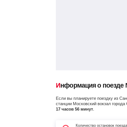
Шуя
Савино
Ковров-1
, Ковров
Вязники
Ильино
Информация о поезде
Дзержинск
Если вы планируете поездку из Сан
станции Московский вокзал города
Нижний новгород (Московский
17 часов 56 минут
.
вокзал)
, Нижний Новгород
Количество остановок поезд
Арзамас-1
, Арзамас