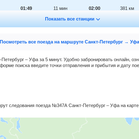
01:49
11
мин
02:00
381
км
Показать все станции
02:13
2
мин
02:15
394
км
Посмотреть все поезда на маршруте Санкт-Петербург → Уф
02:54
4
мин
02:58
434
км
03:30
16
мин
03:46
457
км
-Петербург – Уфа за 5 минут. Удобно забронировать онлайн, оз
форме поиска введите точки отправления и прибытия и дату пое
04:02
2
мин
04:04
465
км
04:19
2
мин
04:21
478
км
ут следования поезда №347А Санкт-Петербург – Уфа на карте 
04:48
2
мин
04:50
495
км
05:04
2
мин
05:06
503
км