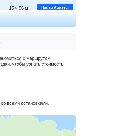
15
ч
56
м
Найти билеты
15
ч
32
м
Найти билеты
а
14
ч
51
м
Найти билеты
14
ч
15
м
Найти билеты
накомиться с маршрутом,
здки, чтобы узнать стоимость,
13
ч
43
м
Найти билеты
13
ч
26
м
Найти билеты
со всеми остановками.
12
ч
57
м
Найти билеты
12
ч
41
м
Найти билеты