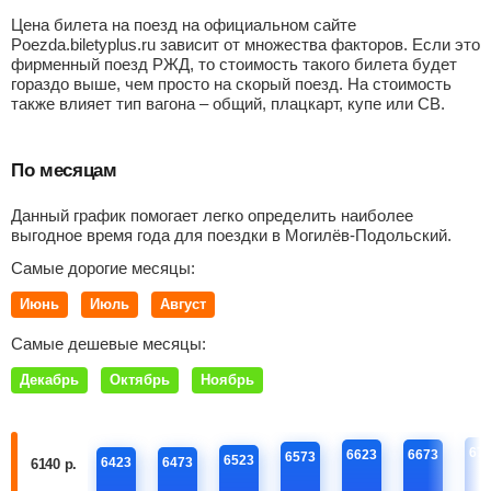
Цена билета на поезд на официальном сайте
Poezda.biletyplus.ru зависит от множества факторов. Если это
фирменный поезд РЖД, то стоимость такого билета будет
гораздо выше, чем просто на скорый поезд. На стоимость
также влияет тип вагона – общий, плацкарт, купе или СВ.
По месяцам
Данный график помогает легко определить наиболее
выгодное время года для поездки в Могилёв-Подольский.
Самые дорогие месяцы:
Июнь
Июль
Август
Самые дешевые месяцы:
Декабрь
Октябрь
Ноябрь
67
6623
6673
6573
6523
6423
6473
6140 р.