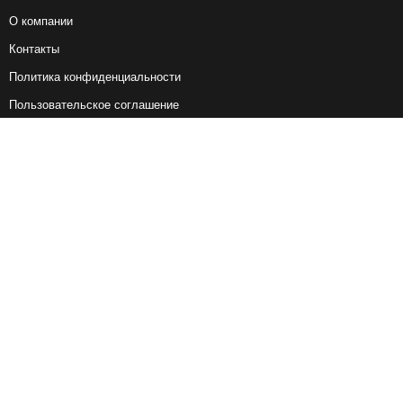
О компании
Контакты
Политика конфиденциальности
Пользовательское соглашение
Справочная информация
Возврат ж/д билетов
Наши сервисы
Авиабилеты
Ж/Д Билеты
Электрички
Автобусы
Маршрутки
Попутки