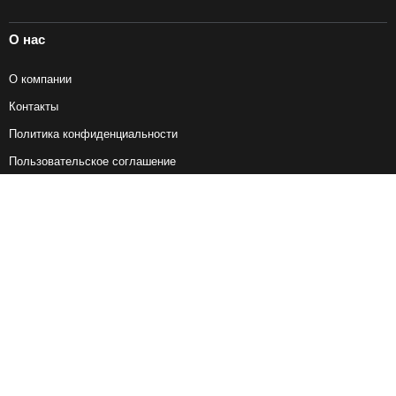
О нас
О компании
Контакты
Политика конфиденциальности
Пользовательское соглашение
Справочная информация
Возврат ж/д билетов
Наши сервисы
Авиабилеты
Ж/Д Билеты
Электрички
Автобусы