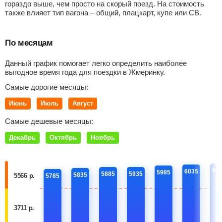
гораздо выше, чем просто на скорый поезд. На стоимость
также влияет тип вагона – общий, плацкарт, купе или СВ.
По месяцам
Данный график помогает легко определить наиболее
выгодное время года для поездки в Жмеринку.
Самые дорогие месяцы:
Июнь
Июль
Август
Самые дешевые месяцы:
Декабрь
Октябрь
Ноябрь
60
6035
5985
5885
5935
5835
5566 р.
5785
3711 р.