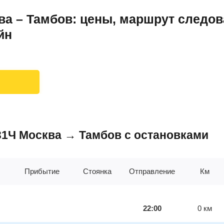
а – Тамбов: цены, маршрут следов
йн
031Ч Москва → Тамбов с остановками
Прибытие
Стоянка
Отправление
Км
22:00
0
км