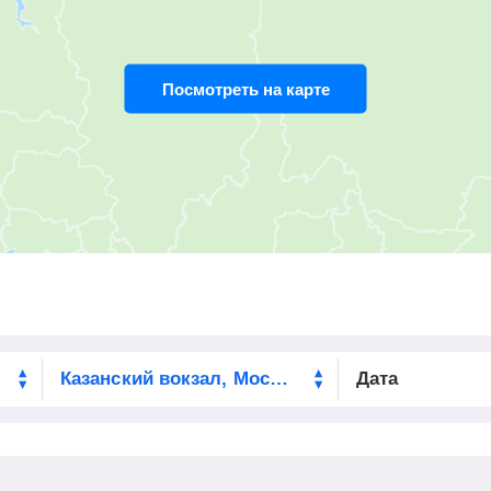
22:04
2
мин
22:06
575
км
Посмотреть на карте
23:10
28
мин
23:38
629
км
23:55
2
мин
23:57
645
км
00:41
2
мин
00:43
690
км
01:43
15
мин
01:58
715
км
02:32
3
мин
02:35
750
км
Дата
03:08
3
мин
03:11
781
км
03:50
3
мин
03:53
824
км