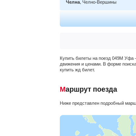
Челна
, Челно-Вершины
Нурлат
Погрузная
, Кошки
Димитровград
Купить билеты на поезд 049М Уфа –
движения и ценами. В форме поиска
Чердаклы
купить жд билет.
Верхняя терраса
, Ульяновск
Маршрут поезда
Ульяновск-Центр.
, Белый Ключ
Ниже представлен подробный маршр
Майна
Чуфарово