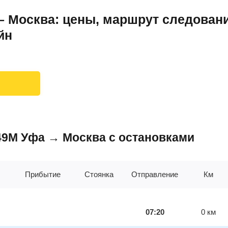
 Москва: цены, маршрут следовани
йн
049М Уфа → Москва с остановками
Прибытие
Стоянка
Отправление
Км
07:20
0
км