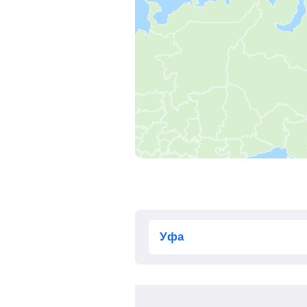
Вешкайма
Инза
Ночка
, Субботино
Воеводское
, Семилей
Рузаевка
Кадошкино
Ковылкино
Торбеево