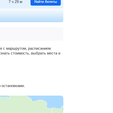
7
ч
29
м
Найти билеты
7
ч
53
м
Найти билеты
8
ч
35
м
Найти билеты
9
ч
36
м
Найти билеты
ся с маршрутом, расписанием
узнать стоимость, выбрать места и
11
ч
0
м
Найти билеты
11
ч
28
м
Найти билеты
11
ч
58
м
Найти билеты
 остановками.
13
ч
48
м
Найти билеты
14
ч
11
м
Найти билеты