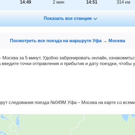
14:49
2
мин
14:51
314
км
15:13
Показать все станции
5
мин
15:18
333
км
15:55
2
мин
15:57
360
км
Посмотреть все поезда на маршруте Уфа → Москва
16:56
19
мин
17:15
413
км
 Москва за 5 минут. Удобно забронировать онлайн, ознакомить
 введите точки отправления и прибытия и дату поездки, чтобы 
18:20
2
мин
18:22
459
км
18:48
2
мин
18:50
480
км
19:18
52
мин
20:10
494
км
ут следования поезда №049М Уфа – Москва на карте со всеми
21:08
2
мин
21:10
542
км
21:31
2
мин
21:33
561
км