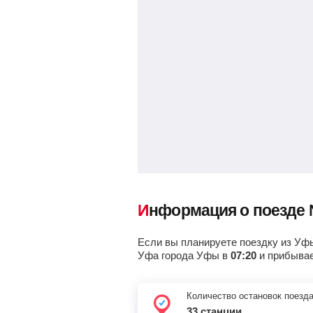
Потьма
Зубова поляна
, Зубова Поляна
Кустаревка
Сасово
Чучково
Информация о поезде
Шилово
Если вы планируете поездку из Уфы
Рязань-1
, Рязань
Уфа города Уфы в
07:20
и прибывае
Казанский вокзал
, Москва
Количество остановок поезд
33 станции