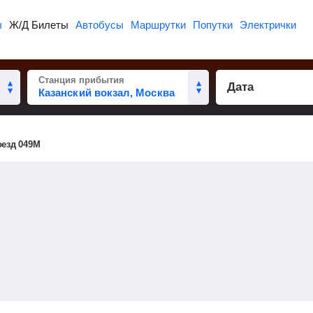
ы
Ж/Д Билеты
Автобусы
Маршрутки
Попутки
Электрички
Станция прибытия
Дата
оезд 049М