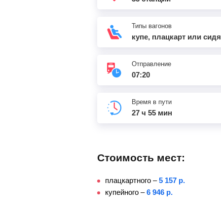
Типы вагонов
купе, плацкарт или сид
Отправление
07:20
Время в пути
27 ч 55 мин
Стоимость мест:
плацкартного –
5 157 р.
купейного –
6 946 р.