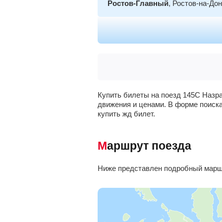
Ростов-Главный
, Ростов-на-До
Новочеркасск
Шахтная
, Шахты
Лихая
, Каменск-Шахтинский
Купить билеты на поезд 145С Назра
движения и ценами. В форме поиска
Каменская
, Каменск-Шахтински
купить жд билет.
Миллерово
Маршрут поезда
Россошь
Ниже представлен подробный маршр
Лиски
Воронеж-1
, Воронеж