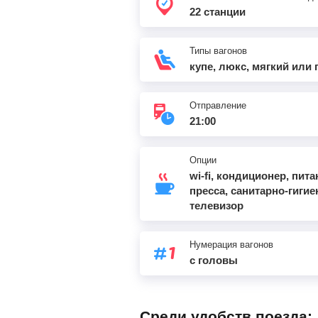
22 станции
Типы вагонов
купе, люкс, мягкий или
Отправление
21:00
Опции
wi-fi, кондиционер, пит
пресса, санитарно-гигие
телевизор
Нумерация вагонов
с головы
Среди удобств поезда: