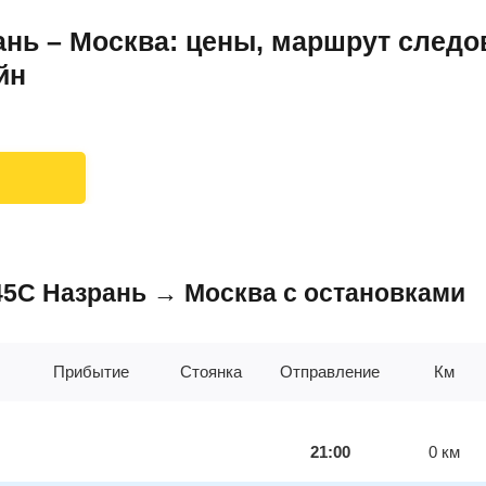
нь – Москва: цены, маршрут следо
йн
145С Назрань → Москва с остановками
Прибытие
Стоянка
Отправление
Км
21:00
0
км