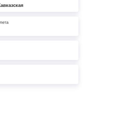
Кавказская
лета