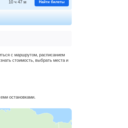
10
ч
47
м
Найти билеты
9
ч
37
м
Найти билеты
8
ч
43
м
Найти билеты
7
ч
26
м
Найти билеты
миться с маршрутом, расписанием
узнать стоимость, выбрать места и
6
ч
43
м
Найти билеты
5
ч
48
м
Найти билеты
3
ч
30
м
Найти билеты
еми остановками.
1
ч
40
м
Найти билеты
0
ч
2
м
Найти билеты