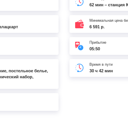
62 мин – станция 
Минимальная цена би
 плацкарт
6 591 р.
Прибытие
05:50
Время в пути
ание, постельное белье,
30 ч 42 мин
нический набор,