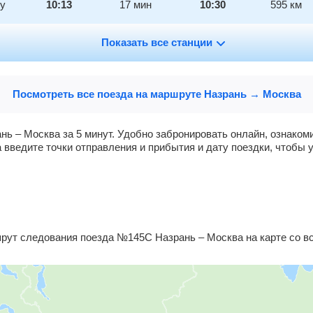
ну
10:13
17
мин
10:30
595
км
11:23
Показать все станции
2
мин
11:25
595
км
12:17
2
мин
12:19
613
км
Посмотреть все поезда на маршруте Назрань → Москва
13:34
17
мин
13:51
652
км
нь – Москва за 5 минут. Удобно забронировать онлайн, ознако
 введите точки отправления и прибытия и дату поездки, чтобы 
й
14:17
2
мин
14:19
666
км
15:12
2
мин
15:14
717
км
17:30
15
мин
17:45
867
км
ут следования поезда №145С Назрань – Москва на карте со вс
19:20
5
мин
19:25
948
км
21:02
43
мин
21:45
1027
км