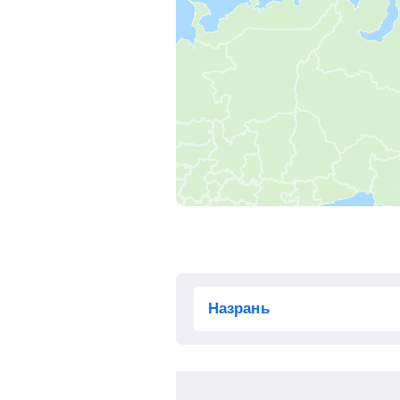
Грязи-Воронежские
, Грязи
Мичуринск-Воронежский
,
Мичуринск
Ряжск-1
, Ряжск
Рязань-2
, Рязань
Казанский вокзал
, Москва