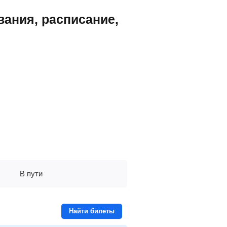
вания, расписание,
В пути
Найти билеты