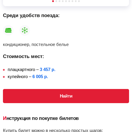
Анапа
Найти билеты
Среди удобств поезда:
Приб.
Отпр.
Км
В пути
05:55
1203 км
17 ч 51 м
кондиционер, постельное белье
Стоимость мест:
плацкартного –
3 457 р.
купейного –
6 005 р.
Найти
Инструкция по покупке билетов
Купить билет можно в несколько простых шагов: