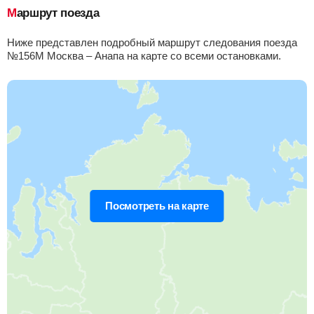
Маршрут поезда
Приб.
Стонка
Отпр.
Км
В пути
10:48
8
мин
10:56
546 км
12 ч 58 м
Ниже представлен подробный маршрут следования поезда
№156М Москва – Анапа на карте со всеми остановками.
Россошь
Найти билеты
Приб.
Стонка
Отпр.
Км
В пути
13:09
16
мин
13:25
635 км
10 ч 37 м
Кутейниково
Найти билеты
Приб.
Стонка
Отпр.
Км
В пути
15:10
2
мин
15:12
730 км
8 ч 36 м
Посмотреть на карте
Миллерово
Найти билеты
Приб.
Стонка
Отпр.
Км
В пути
16:14
2
мин
16:16
784 км
7 ч 32 м
Каменская
, Каменск-Шахтинский
Найти билеты