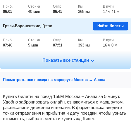
Приб.
Стонка
Отпр.
Км
В пути
06:05
40
мин
06:45
368 км
17 ч 41 м
Грязи-Воронежские
, Грязи
Найти билеты
Приб.
Стонка
Отпр.
Км
В пути
07:46
5
мин
07:51
393 км
16 ч 0 м
Усмань
Найти билеты
Показать все станции
Приб.
Стонка
Отпр.
Км
В пути
08:28
2
мин
08:30
433 км
15 ч 18 м
Посмотреть все поезда на маршруте Москва → Анапа
Придача
, Воронеж
Найти билеты
Купить билеты на поезд 156М Москва – Анапа за 5 минут.
Удобно забронировать онлайн, ознакомиться с маршрутом,
расписанием движения и ценами. В форме поиска введите
Приб.
Стонка
Отпр.
Км
В пути
09:25
8
мин
09:33
471 км
14 ч 21 м
точки отправления и прибытия и дату поездки, чтобы узнать
стоимость, выбрать места и купить жд билет.
Лиски
Найти билеты