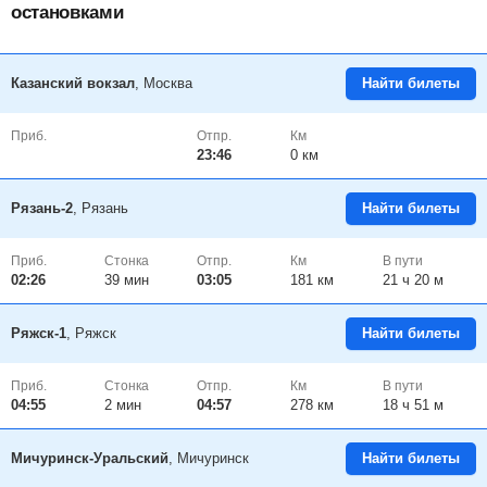
остановками
Казанский вокзал
, Москва
Найти билеты
Приб.
Отпр.
Км
23:46
0 км
Рязань-2
, Рязань
Найти билеты
Приб.
Стонка
Отпр.
Км
В пути
02:26
39
мин
03:05
181 км
21 ч 20 м
Ряжск-1
, Ряжск
Найти билеты
Приб.
Стонка
Отпр.
Км
В пути
04:55
2
мин
04:57
278 км
18 ч 51 м
Мичуринск-Уральский
, Мичуринск
Найти билеты