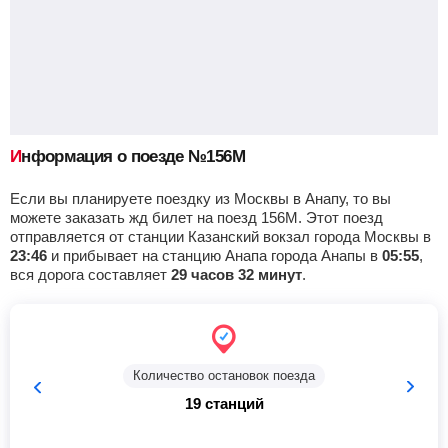
Ростов-Главный
, Ростов-на-Дону
Найти билеты
Приб.
Стонка
Отпр.
Км
В пути
21:53
21
мин
22:14
961 км
1 ч 53 м
Староминская-Тимаш.
, Староминская
Найти билеты
Информация о поезде №156М
Приб.
Стонка
Отпр.
Км
В пути
23:38
2
мин
23:40
1035 км
0 ч 8 м
Если вы планируете поездку из Москвы в Анапу, то вы
можете заказать жд билет на поезд 156М. Этот поезд
отправляется от станции Казанский вокзал города Москвы в
Тимашевская
, Тимашевск
Найти билеты
23:46
и прибывает на станцию Анапа города Анапы в
05:55
,
вся дорога составляет
29 часов 32 минут
.
Приб.
Стонка
Отпр.
Км
В пути
01:06
14
мин
01:20
1131 км
22 ч 40 м
Протока
, Славянск-на-Кубани
Найти билеты
Количество остановок поезда
19 станций
Приб.
Стонка
Отпр.
Км
В пути
02:52
2
мин
02:54
1172 км
20 ч 54 м