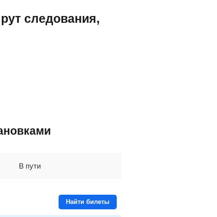
шрут следования,
тановками
В пути
Найти билеты