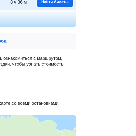
8
ч
36
м
Найти билеты
7
ч
57
м
Найти билеты
2
ч
21
м
Найти билеты
род
0
ч
10
м
Найти билеты
н, ознакомиться с маршрутом,
здки, чтобы узнать стоимость,
0
ч
16
м
Найти билеты
0
ч
40
м
Найти билеты
1
ч
53
м
Найти билеты
арте со всеми остановками.