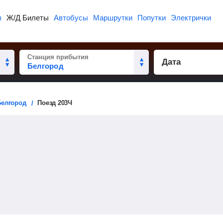
ы
Ж/Д Билеты
Автобусы
Маршрутки
Попутки
Электрички
Станция прибытия
Дата
Белгород
Поезд 203Ч