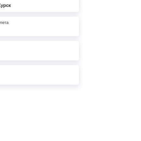
Курск
лета