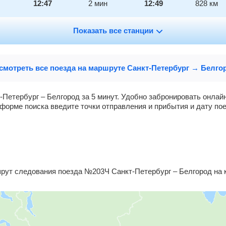
12:47
2
мин
12:49
828
км
13:26
Показать все станции
54
мин
14:20
848
км
19:02
81
мин
20:23
979
км
смотреть все поезда на маршруте Санкт-Петербург → Белго
21:13
2
мин
21:15
1026
км
-Петербург – Белгород за 5 минут. Удобно забронировать онлай
форме поиска введите точки отправления и прибытия и дату пое
21:39
2
мин
21:41
1044
км
22:03
2
мин
22:05
1065
км
23:16
1109
км
ут следования поезда №203Ч Санкт-Петербург – Белгород на к