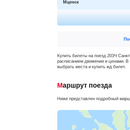
Мценск
Орёл
, Орел
Курск
По
Солнцево
Купить билеты на поезд 203Ч Санкт
расписанием движения и ценами. В 
Ржава
, Пристень
выбрать места и купить жд билет.
Прохоровка
Маршрут поезда
Белгород
Ниже представлен подробный маршр