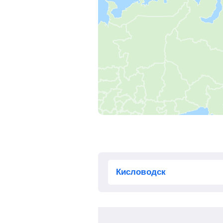
Зайцевка
Россошь
Подгорное
, Подгоренский
Евдаково
, Каменка
Лиски
Таловая
Новохопёрск
, Новохоперск
Поворино