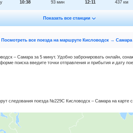
ну
10:38
93
мин
12:11
437
км
13:13
Показать все станции
2
мин
13:15
438
км
14:04
2
мин
14:06
468
км
Посмотреть все поезда на маршруте Кисловодск → Самара
14:33
2
мин
14:35
486
км
водск – Самара за 5 минут. Удобно забронировать онлайн, озн
форме поиска введите точки отправления и прибытия и дату пое
14:57
2
мин
14:59
500
км
15:24
20
мин
15:44
511
км
й
16:11
2
мин
16:13
527
км
ут следования поезда №229С Кисловодск – Самара на карте с
17:37
2
мин
17:39
585
км
18:31
2
мин
18:33
638
км