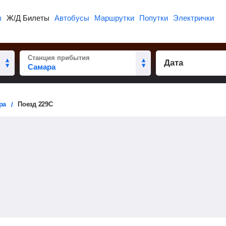
ы
Ж/Д Билеты
Автобусы
Маршрутки
Попутки
Электрички
Станция прибытия
Дата
ра
Поезд 229С