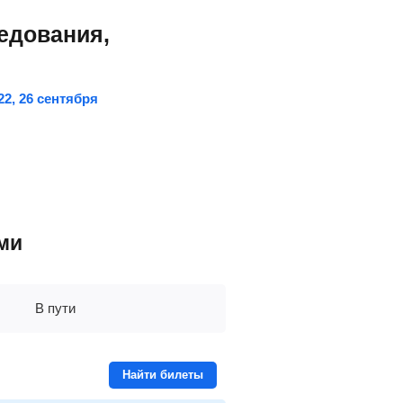
едования,
, 22, 26 сентября
ми
В пути
Найти билеты