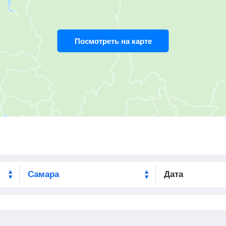
19:09
2
мин
19:11
673
км
Посмотреть на карте
20:12
16
мин
20:28
737
км
20:52
2
мин
20:54
759
км
21:38
2
мин
21:40
796
км
22:20
14
мин
22:34
823
км
00:04
2
мин
00:06
823
км
Дата
01:01
2
мин
01:03
823
км
01:57
15
мин
02:12
823
км