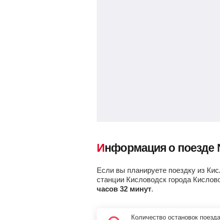
Балашов-Пасс.
, Балашов
Аркадак
Ртищево-1
, Ртищево
Сердобск
Колышлей
Информация о поезде
Пенза-1
, Пенза
Если вы планируете поездку из Кис
Асеевская
, Сурск
станции Кисловодск города Кислов
часов 32 минут
.
Кузнецк
Количество остановок поезд