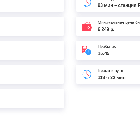
13:39
5
мин
13:44
1113
км
93 мин – станция
14:40
2
мин
14:42
1123
км
Минимальная цена би
6 249 р.
14:59
2
мин
15:01
1131
км
Прибытие
15:45
15:20
2
мин
15:22
1151
км
Время в пути
118 ч 32 мин
15:45
1165
км