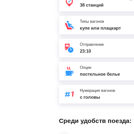
Сызрань-1
, Сызрань
38 станций
Безенчук
Типы вагонов
купе или плацкарт
Чапаевск
Отправление
23:10
Новокуйбышевская
,
Новокуйбышевск
Опции
постельное белье
Самара
Нумерация вагонов
с головы
Среди удобств поезда: