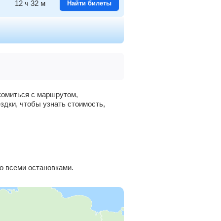
12
ч
32
м
Найти билеты
9
ч
57
м
Найти билеты
9
ч
6
м
Найти билеты
8
ч
37
м
Найти билеты
акомиться с маршрутом,
здки, чтобы узнать стоимость,
8
ч
13
м
Найти билеты
7
ч
46
м
Найти билеты
6
ч
59
м
Найти билеты
о всеми остановками.
5
ч
33
м
Найти билеты
4
ч
39
м
Найти билеты