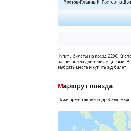
Ростов-Главный
, Ростов-на-До
Новочеркасск
Шахтная
, Шахты
Сулин
, Красный Сулин
Купить билеты на поезд 229С Кисло
расписанием движения и ценами. В 
Зверево
выбрать места и купить жд билет.
Лихая
, Каменск-Шахтинский
Маршрут поезда
Каменская
, Каменск-Шахтински
Ниже представлен подробный маршр
Миллерово
Кутейниково