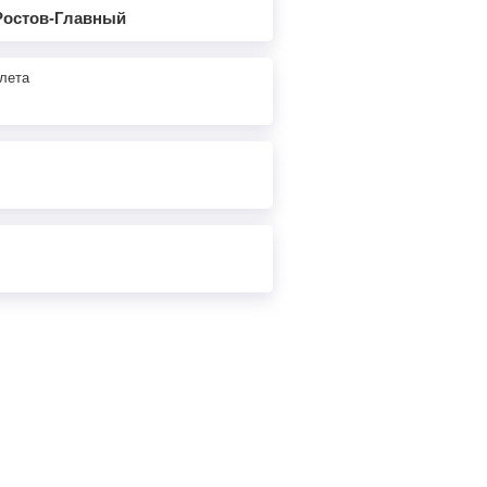
9
ч
31
м
Найти билеты
 Ростов-Главный
8
ч
30
м
Найти билеты
лета
8
ч
11
м
Найти билеты
7
ч
50
м
Найти билеты
7
ч
25
м
Найти билеты