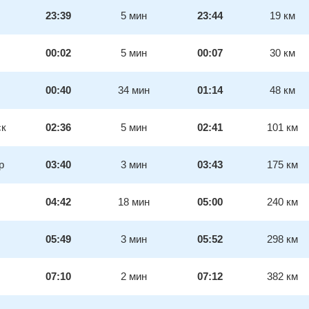
23:39
5
мин
23:44
19
км
00:02
5
мин
00:07
30
км
00:40
34
мин
01:14
48
км
ск
02:36
5
мин
02:41
101
км
р
03:40
3
мин
03:43
175
км
04:42
18
мин
05:00
240
км
05:49
3
мин
05:52
298
км
07:10
2
мин
07:12
382
км