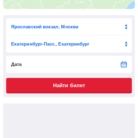
Приб.
Отпр.
Км
В пути
23:43
1413 км
2 ч 38 м
Дата
Найти билет