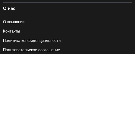
О нас
О компании
Контакты
Политика конфиденциальности
Пользовательское соглашение
Справочная информация
Возврат ж/д билетов
Наши сервисы
Авиабилеты
Ж/Д Билеты
Электрички
Автобусы
Маршрутки