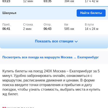
03:23
12
мин
03:35
394 км
17 ч 42 м
Шахунья
Найти билеты
Приб.
Стонка
Отпр.
Км
В пути
06:41
2
мин
06:43
585 км
14 ч 24 м
Котельнич 1
, Котельнич
Найти билеты
Показать все станции
Приб.
Стонка
Отпр.
Км
В пути
08:28
2
мин
08:30
704 км
12 ч 37 м
Посмотреть все поезда на маршруте Москва → Екатеринбург
Киров-Пасс.
, Киров
Найти билеты
Купить билеты на поезд 240Х Москва – Екатеринбург за 5
минут. Удобно забронировать онлайн, ознакомиться с
маршрутом, расписанием движения и ценами. В форме
Приб.
Стонка
Отпр.
Км
В пути
09:50
15
мин
10:05
785 км
11 ч 15 м
поиска введите точки отправления и прибытия и дату
поездки, чтобы узнать стоимость, выбрать места и купить
жд билет.
Зуевка
Найти билеты
Приб.
Стонка
Отпр.
Км
В пути