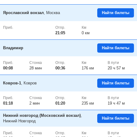
Ярославский вокзал
, Москва
Найти билеты
Приб.
Отпр.
Км
21:05
0 км
Владимир
Найти билеты
Приб.
Стонка
Отпр.
Км
В пути
00:08
28
мин
00:36
176 км
20 ч 57 м
Ковров-1
, Ковров
Найти билеты
Приб.
Стонка
Отпр.
Км
В пути
01:18
2
мин
01:20
235 км
19 ч 47 м
Нижний новгород (Московский вокзал)
,
Найти билеты
Нижний Новгород
Приб.
Стонка
Отпр.
Км
В пути