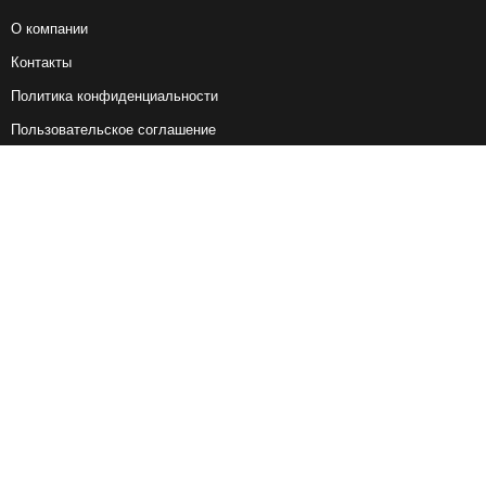
О компании
Контакты
Политика конфиденциальности
Пользовательское соглашение
Справочная информация
Возврат ж/д билетов
Наши сервисы
Авиабилеты
Ж/Д Билеты
Электрички
Автобусы
Маршрутки
Попутки