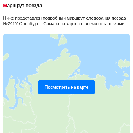
Маршрут поезда
Приб.
Стонка
Отпр.
Км
В пути
18:44
2
мин
18:46
341 км
6 ч 14 м
Ниже представлен подробный маршрут следования поезда
№241У Оренбург – Самара на карте со всеми остановками.
Самара
Найти билеты
Приб.
Отпр.
Км
В пути
19:35
370 км
7 ч 5 м
Посмотреть на карте