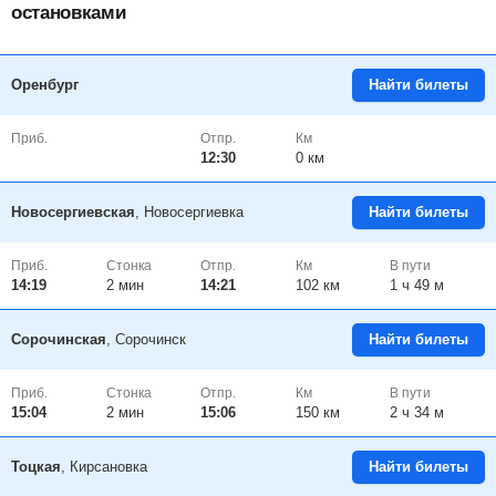
остановками
Оренбург
Найти билеты
Приб.
Отпр.
Км
12:30
0 км
Новосергиевская
, Новосергиевка
Найти билеты
Приб.
Стонка
Отпр.
Км
В пути
14:19
2
мин
14:21
102 км
1 ч 49 м
Сорочинская
, Сорочинск
Найти билеты
Приб.
Стонка
Отпр.
Км
В пути
15:04
2
мин
15:06
150 км
2 ч 34 м
Тоцкая
, Кирсановка
Найти билеты