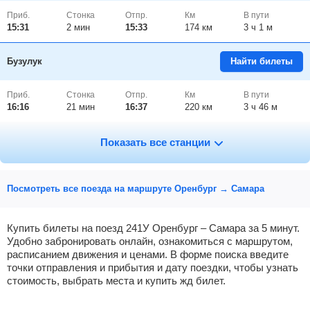
Приб.
Стонка
Отпр.
Км
В пути
15:31
2
мин
15:33
174 км
3 ч 1 м
Бузулук
Найти билеты
Приб.
Стонка
Отпр.
Км
В пути
16:16
21
мин
16:37
220 км
3 ч 46 м
Неприк
, Борское
Найти билеты
Показать все станции
Приб.
Стонка
Отпр.
Км
В пути
17:22
2
мин
17:24
267 км
4 ч 52 м
Посмотреть все поезда на маршруте Оренбург → Самара
Богатое
Найти билеты
Купить билеты на поезд 241У Оренбург – Самара за 5 минут.
Удобно забронировать онлайн, ознакомиться с маршрутом,
расписанием движения и ценами. В форме поиска введите
Приб.
Стонка
Отпр.
Км
В пути
17:53
2
мин
17:55
291 км
5 ч 23 м
точки отправления и прибытия и дату поездки, чтобы узнать
стоимость, выбрать места и купить жд билет.
Кинель
Найти билеты