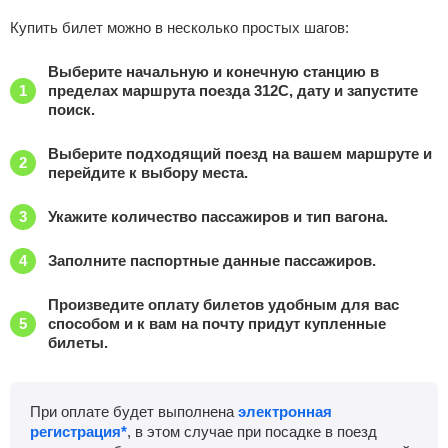
Купить билет можно в несколько простых шагов:
Новохопёрск
, Новохоперск
Найти билеты
Выберите начальную и конечную станцию в
Приб.
Стонка
Отпр.
Км
В пути
пределах маршрута поезда 312С, дату и запустите
19:31
2
мин
19:33
759 км
2 ч 24 м
поиск.
Поворино
Найти билеты
Выберите подходящий поезд на вашем маршруте и
перейдите к выбору места.
Приб.
Стонка
Отпр.
Км
В пути
20:45
15
мин
21:00
791 км
1 ч 10 м
Укажите количество пассажиров и тип вагона.
Заполните паспортные данные пассажиров.
Балашов-Пасс.
, Балашов
Найти билеты
Произведите оплату билетов удобным для вас
Приб.
Стонка
Отпр.
Км
В пути
способом и к вам на почту придут купленные
22:53
27
мин
23:20
854 км
0 ч 58 м
билеты.
Пады
Найти билеты
При оплате будет выполнена
электронная
Приб.
Стонка
Отпр.
Км
В пути
регистрация*
, в этом случае при посадке в поезд
23:45
2
мин
23:47
873 км
1 ч 50 м