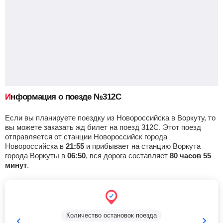
Каменская
, Каменск-Шахтинский
Найти билеты
Приб.
Стонка
Отпр.
Км
В пути
10:26
2
мин
10:28
442 км
11 ч 29 м
Миллерово
Найти билеты
Приб.
Стонка
Отпр.
Км
В пути
11:31
2
мин
11:33
506 км
10 ч 24 м
Информация о поезде №312С
Если вы планируете поездку из Новороссийска в Воркуту, то
Кутейниково
Найти билеты
вы можете заказать жд билет на поезд 312С. Этот поезд
отправляется от станции Новороссийск города
Приб.
Стонка
Отпр.
Км
В пути
Новороссийска в
21:55
и прибывает на станцию Воркута
12:24
2
мин
12:26
558 км
9 ч 31 м
города Воркуты в
06:50
, вся дорога составляет
80 часов 55
минут
.
Зайцевка
Найти билеты
Приб.
Стонка
Отпр.
Км
В пути
13:02
27
мин
13:29
577 км
8 ч 53 м
Количество остановок поезда