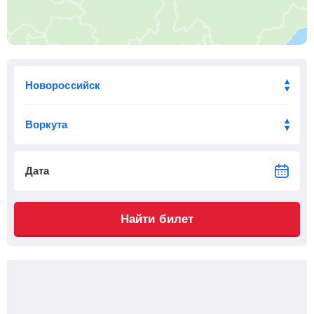
Приб.
Стонка
Отпр.
Км
В пути
07:36
2
мин
07:38
381 км
14 ч 19 м
Сулин
, Красный Сулин
Найти билеты
Приб.
Стонка
Отпр.
Км
В пути
08:05
2
мин
08:07
392 км
13 ч 50 м
Зверево
Найти билеты
Дата
Приб.
Стонка
Отпр.
Км
В пути
08:27
2
мин
08:29
407 км
13 ч 28 м
Найти билет
Лихая
, Каменск-Шахтинский
Найти билеты
Приб.
Стонка
Отпр.
Км
В пути
09:35
20
мин
09:55
423 км
12 ч 20 м