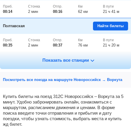
Приб.
Стонка
Отпр.
Км
В пути
00:14
2
мин
00:16
62 км
21 ч 41 м
Полтавская
Найти билеты
Приб.
Стонка
Отпр.
Км
В пути
00:35
2
мин
00:37
76 км
21 ч 20 м
Тимашевская
, Тимашевск
Найти билеты
Показать все станции
Приб.
Стонка
Отпр.
Км
В пути
01:38
14
мин
01:52
135 км
20 ч 17 м
Посмотреть все поезда на маршруте Новороссийск → Воркута
Брюховецкая
Найти билеты
Купить билеты на поезд 312С Новороссийск – Воркута за 5
минут. Удобно забронировать онлайн, ознакомиться с
маршрутом, расписанием движения и ценами. В форме
Приб.
Стонка
Отпр.
Км
В пути
02:15
2
мин
02:17
151 км
19 ч 40 м
поиска введите точки отправления и прибытия и дату
поездки, чтобы узнать стоимость, выбрать места и купить
жд билет.
Каневская
Найти билеты