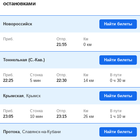
остановками
Новороссийск
Найти билеты
Приб.
Отпр.
Км
21:55
0 км
Тоннельная (С.-Кав.)
Найти билеты
Приб.
Стонка
Отпр.
Км
В пути
22:25
5
мин
22:30
14 км
0 ч 30 м
Крымская
, Крымск
Найти билеты
Приб.
Стонка
Отпр.
Км
В пути
23:05
10
мин
23:15
26 км
1 ч 10 м
Протока
, Славянск-на-Кубани
Найти билеты