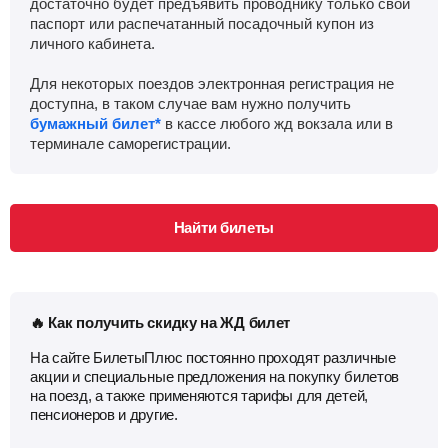
достаточно будет предъявить проводнику только свой
паспорт или распечатанный посадочный купон из
личного кабинета.
Аркадак
Найти билеты
Для некоторых поездов электронная регистрация не
Приб.
Стонка
Отпр.
Км
В пути
доступна, в таком случае вам нужно получить
00:19
2
мин
00:21
905 км
21 ч 36 м
бумажный билет*
в кассе любого жд вокзала или в
терминале саморегистрации.
Кистендей
Найти билеты
Приб.
Стонка
Отпр.
Км
В пути
00:48
2
мин
Найти билеты
00:50
926 км
21 ч 7 м
Ртищево-1
, Ртищево
Найти билеты
🔥 Как получить скидку на ЖД билет
Приб.
Стонка
Отпр.
Км
В пути
01:22
26
мин
01:48
946 км
20 ч 33 м
На сайте БилетыПлюс постоянно проходят различные
акции и специальные предложения на покупку билетов
Сердобск
Найти билеты
на поезд, а также применяются тарифы для детей,
пенсионеров и другие.
Приб.
Стонка
Отпр.
Км
В пути