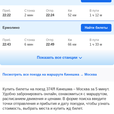
Приб.
Стонка
Отпр.
Км
В пути
22:22
2
мин
22:24
52 км
1 ч 12 м
Ермолино
Найти билеты
Приб.
Стонка
Отпр.
Км
В пути
22:43
6
мин
22:49
66 км
1 ч 33 м
Иваново
Найти билеты
Показать все станции
Приб.
Стонка
Отпр.
Км
В пути
23:18
15
мин
23:33
84 км
2 ч 8 м
Посмотреть все поезда на маршруте Кинешма → Москва
Тейково
Найти билеты
Купить билеты на поезд 374Я Кинешма – Москва за 5 минут.
Удобно забронировать онлайн, ознакомиться с маршрутом,
расписанием движения и ценами. В форме поиска введите
Приб.
Стонка
Отпр.
Км
В пути
00:08
5
мин
00:13
115 км
21 ч 2 м
точки отправления и прибытия и дату поездки, чтобы узнать
стоимость, выбрать места и купить жд билет.