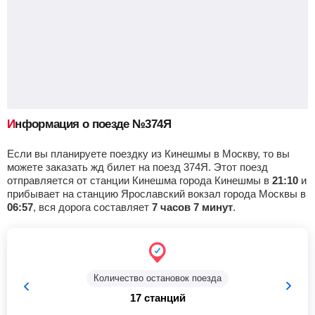
Александров-1
, Александров
Найти билеты
Приб.
Стонка
Отпр.
Км
В пути
04:41
32
мин
05:13
238 км
16 ч 29 м
Сергиев посад
, Сергиев Посад
Найти билеты
Информация о поезде №374Я
Приб.
Стонка
Отпр.
Км
В пути
05:57
2
мин
05:59
274 км
15 ч 13 м
Если вы планируете поездку из Кинешмы в Москву, то вы
можете заказать жд билет на поезд 374Я. Этот поезд
отправляется от станции Кинешма города Кинешмы в
21:10
и
Ярославский вокзал
, Москва
Найти билеты
прибывает на станцию Ярославский вокзал города Москвы в
06:57
, вся дорога составляет
7 часов 7 минут
.
Приб.
Отпр.
Км
В пути
06:57
331 км
14 ч 13 м
Количество остановок поезда
17 станций