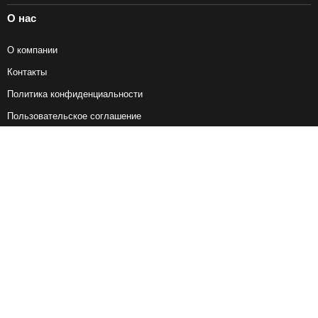
О нас
О компании
Контакты
Политика конфиденциальности
Пользовательское соглашение
Справочная информация
Возврат ж/д билетов
Наши сервисы
Авиабилеты
Ж/Д Билеты
Электрички
Автобусы
Маршрутки