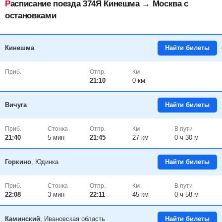
Расписание поезда 374Я Кинешма → Москва с
остановками
Кинешма
Найти билеты
Приб.
Отпр.
Км
21:10
0 км
Вичуга
Найти билеты
Приб.
Стонка
Отпр.
Км
В пути
21:40
5
мин
21:45
27 км
0 ч 30 м
Горкино
, Юдинка
Найти билеты
Приб.
Стонка
Отпр.
Км
В пути
22:08
3
мин
22:11
45 км
0 ч 58 м
Каминский
, Ивановская область
Найти билеты