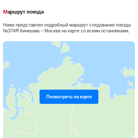
Якшинский
Найти билеты
Маршрут поезда
Приб.
Стонка
Отпр.
Км
В пути
00:30
2
мин
00:32
126 км
20 ч 40 м
Ниже представлен подробный маршрут следования поезда
№374Я Кинешма – Москва на карте со всеми остановками.
Нерль
Найти билеты
Приб.
Стонка
Отпр.
Км
В пути
00:43
2
мин
00:45
137 км
20 ч 27 м
Петровская
, Нови
Найти билеты
Приб.
Стонка
Отпр.
Км
В пути
00:53
2
мин
00:55
142 км
20 ч 17 м
Посмотреть на карте
Гаврилов посад
, Гаврилов Посад
Найти билеты
Приб.
Стонка
Отпр.
Км
В пути
01:09
5
мин
01:14
156 км
20 ч 1 м