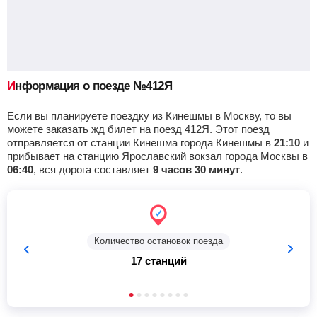
Приб.
Стонка
Отпр.
Км
В пути
04:26
32
мин
04:58
238 км
16 ч 44 м
Сергиев посад
, Сергиев Посад
Найти билеты
Информация о поезде №412Я
Приб.
Стонка
Отпр.
Км
В пути
05:34
2
мин
05:36
274 км
15 ч 36 м
Если вы планируете поездку из Кинешмы в Москву, то вы
можете заказать жд билет на поезд 412Я. Этот поезд
отправляется от станции Кинешма города Кинешмы в
21:10
и
Ярославский вокзал
, Москва
Найти билеты
прибывает на станцию Ярославский вокзал города Москвы в
06:40
, вся дорога составляет
9 часов 30 минут
.
Приб.
Отпр.
Км
В пути
06:40
331 км
14 ч 30 м
Количество остановок поезда
17 станций