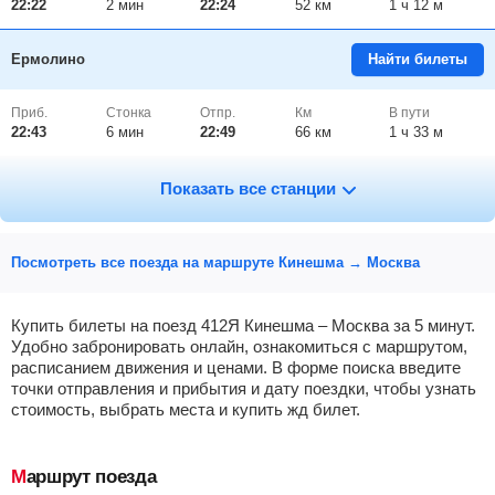
22:22
2
мин
22:24
52 км
1 ч 12 м
Ермолино
Найти билеты
Приб.
Стонка
Отпр.
Км
В пути
22:43
6
мин
22:49
66 км
1 ч 33 м
Иваново
Найти билеты
Показать все станции
Приб.
Стонка
Отпр.
Км
В пути
23:18
15
мин
23:33
84 км
2 ч 8 м
Посмотреть все поезда на маршруте Кинешма → Москва
Тейково
Найти билеты
Купить билеты на поезд 412Я Кинешма – Москва за 5 минут.
Удобно забронировать онлайн, ознакомиться с маршрутом,
расписанием движения и ценами. В форме поиска введите
Приб.
Стонка
Отпр.
Км
В пути
00:08
5
мин
00:13
115 км
21 ч 2 м
точки отправления и прибытия и дату поездки, чтобы узнать
стоимость, выбрать места и купить жд билет.
Якшинский
Найти билеты
Маршрут поезда
Приб.
Стонка
Отпр.
Км
В пути