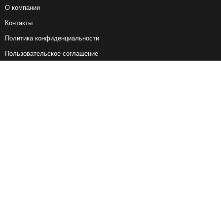
О компании
Контакты
Политика конфиденциальности
Пользовательское соглашение
Справочная информация
Возврат ж/д билетов
Наши сервисы
Авиабилеты
Ж/Д Билеты
Электрички
Автобусы
Маршрутки
Попутки