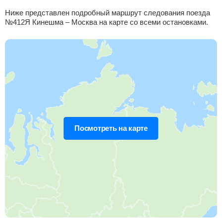
00:30
2
мин
00:32
126 км
20 ч 40 м
Ниже представлен подробный маршрут следования поезда
№412Я Кинешма – Москва на карте со всеми остановками.
Нерль
Найти билеты
Приб.
Стонка
Отпр.
Км
В пути
00:43
2
мин
00:45
137 км
20 ч 27 м
Петровская
, Нови
Найти билеты
Приб.
Стонка
Отпр.
Км
В пути
00:53
2
мин
00:55
142 км
20 ч 17 м
Посмотреть на карте
Гаврилов посад
, Гаврилов Посад
Найти билеты
Приб.
Стонка
Отпр.
Км
В пути
01:09
5
мин
01:14
156 км
20 ч 1 м
Юрьев-Польский
Найти билеты