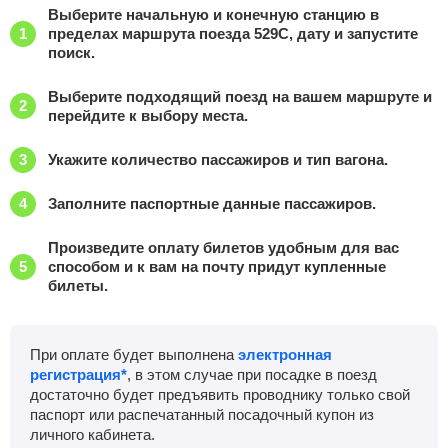
Выберите начальную и конечную станцию в
пределах маршрута поезда 529С, дату и запустите
Возрождение
Найти билеты
поиск.
Приб.
Стонка
Отпр.
Км
В пути
Выберите подходящий поезд на вашем маршруте и
01:32
3
мин
01:35
1170 км
17 ч 58 м
перейдите к выбору места.
Сызрань-Город
, Сызрань
Найти билеты
Укажите количество пассажиров и тип вагона.
Приб.
Стонка
Отпр.
Км
В пути
Заполните паспортные данные пассажиров.
02:56
7
мин
03:03
1218 км
16 ч 34 м
Произведите оплату билетов удобным для вас
Самара
Найти билеты
способом и к вам на почту придут купленные
билеты.
Приб.
Стонка
Отпр.
Км
В пути
06:50
93
мин
08:23
1303 км
12 ч 40 м
При оплате будет выполнена
электронная
регистрация*
, в этом случае при посадке в поезд
Бугуруслан
Найти билеты
достаточно будет предъявить проводнику только свой
паспорт или распечатанный посадочный купон из
Приб.
Стонка
Отпр.
Км
В пути
личного кабинета.
11:15
2
мин
11:17
1454 км
8 ч 15 м