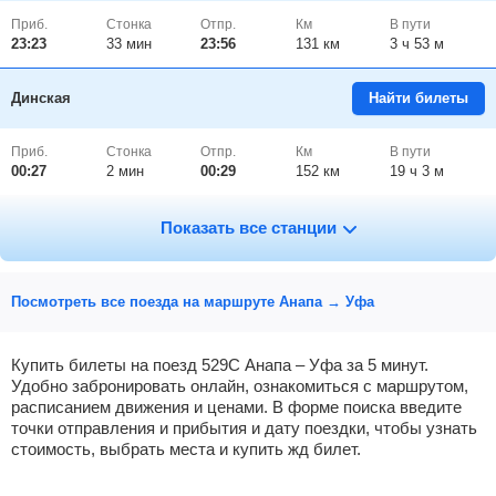
Приб.
Стонка
Отпр.
Км
В пути
23:23
33
мин
23:56
131 км
3 ч 53 м
Динская
Найти билеты
Приб.
Стонка
Отпр.
Км
В пути
00:27
2
мин
00:29
152 км
19 ч 3 м
Кореновск
Найти билеты
Показать все станции
Приб.
Стонка
Отпр.
Км
В пути
00:59
2
мин
01:01
177 км
18 ч 31 м
Посмотреть все поезда на маршруте Анапа → Уфа
Выселки
Найти билеты
Купить билеты на поезд 529С Анапа – Уфа за 5 минут.
Удобно забронировать онлайн, ознакомиться с маршрутом,
расписанием движения и ценами. В форме поиска введите
Приб.
Стонка
Отпр.
Км
В пути
01:26
6
мин
01:32
195 км
18 ч 4 м
точки отправления и прибытия и дату поездки, чтобы узнать
стоимость, выбрать места и купить жд билет.
Тихорецкая
, Тихорецк
Найти билеты