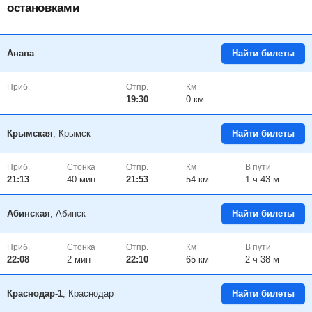
остановками
Анапа
Найти билеты
Приб.
Отпр.
Км
19:30
0 км
Крымская
, Крымск
Найти билеты
Приб.
Стонка
Отпр.
Км
В пути
21:13
40
мин
21:53
54 км
1 ч 43 м
Абинская
, Абинск
Найти билеты
Приб.
Стонка
Отпр.
Км
В пути
22:08
2
мин
22:10
65 км
2 ч 38 м
Краснодар-1
, Краснодар
Найти билеты