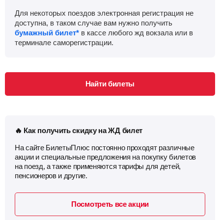
Для некоторых поездов электронная регистрация не
Абдулино
доступна, в таком случае вам нужно получить
Найти билеты
бумажный билет*
в кассе любого жд вокзала или в
терминале саморегистрации.
Приб.
Стонка
Отпр.
Км
В пути
12:38
2
мин
12:40
1524 км
6 ч 52 м
Приютово
Найти билеты
Найти билеты
Приб.
Стонка
Отпр.
Км
В пути
13:11
2
мин
13:13
1553 км
6 ч 19 м
🔥 Как получить скидку на ЖД билет
Аксаково
Найти билеты
На сайте БилетыПлюс постоянно проходят различные
акции и специальные предложения на покупку билетов
Приб.
Стонка
Отпр.
Км
В пути
на поезд, а также применяются тарифы для детей,
13:32
3
мин
13:35
1572 км
5 ч 58 м
пенсионеров и другие.
Шафраново
Найти билеты
Посмотреть все акции
Приб.
Стонка
Отпр.
Км
В пути