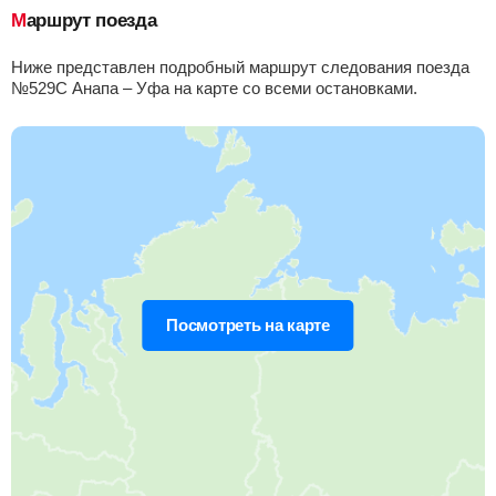
Маршрут поезда
Приб.
Стонка
Отпр.
Км
В пути
02:46
18
мин
03:04
240 км
16 ч 44 м
Ниже представлен подробный маршрут следования поезда
№529С Анапа – Уфа на карте со всеми остановками.
Ея
, Новопокровская
Найти билеты
Приб.
Стонка
Отпр.
Км
В пути
04:08
2
мин
04:10
285 км
15 ч 22 м
Белоглинская
, Белая Глина
Найти билеты
Приб.
Стонка
Отпр.
Км
В пути
04:34
3
мин
04:37
301 км
14 ч 56 м
Посмотреть на карте
Сальск
Найти билеты
Приб.
Стонка
Отпр.
Км
В пути
05:53
22
мин
06:15
369 км
13 ч 37 м
Пролетарская
, Пролетарск
Найти билеты