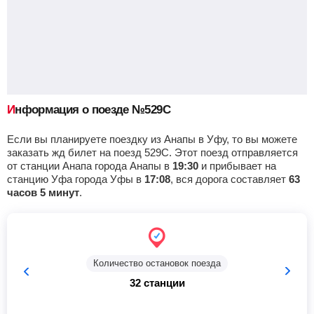
Котельниково
Найти билеты
Приб.
Стонка
Отпр.
Км
В пути
09:50
2
мин
09:52
537 км
9 ч 40 м
Жутово
, Октябрьский
Найти билеты
Информация о поезде №529С
Приб.
Стонка
Отпр.
Км
В пути
10:44
2
мин
10:46
589 км
8 ч 46 м
Если вы планируете поездку из Анапы в Уфу, то вы можете
заказать жд билет на поезд 529С. Этот поезд отправляется
от станции Анапа города Анапы в
19:30
и прибывает на
Сарепта
, Волгоград
Найти билеты
станцию Уфа города Уфы в
17:08
, вся дорога составляет
63
часов 5 минут
.
Приб.
Стонка
Отпр.
Км
В пути
12:30
6
мин
12:36
676 км
7 ч 0 м
Волгоград-1
, Волгоград
Найти билеты
Количество остановок поезда
32 станции
Приб.
Стонка
Отпр.
Км
В пути
13:15
44
мин
13:59
688 км
6 ч 15 м