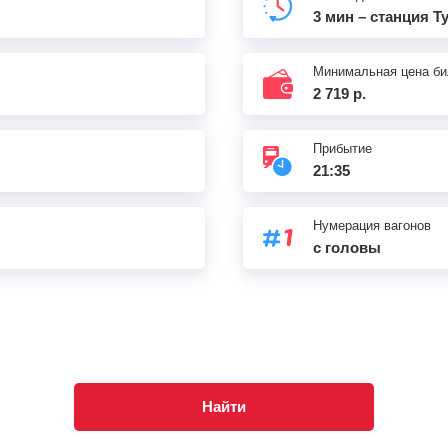
3 мин – станция Т
Минимальная цена би
2 719 р.
Прибытие
21:35
Нумерация вагонов
с головы
Найти