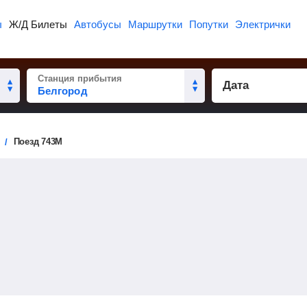
ы
Ж/Д Билеты
Автобусы
Маршрутки
Попутки
Электрички
Станция прибытия
Дата
Поезд 743М