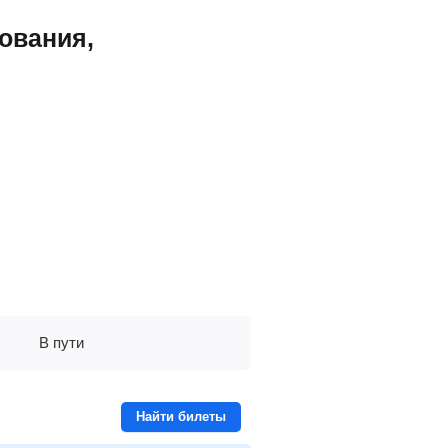
ования,
В пути
Найти билеты