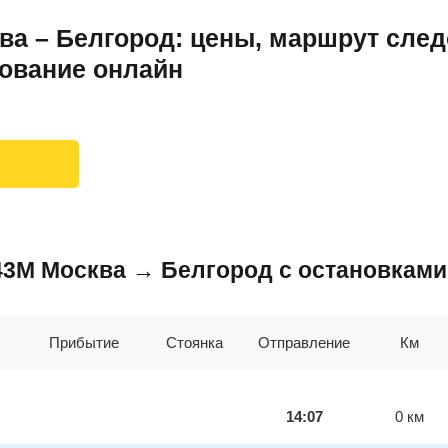
а – Белгород: цены, маршрут след
рование онлайн
743М Москва → Белгород с остановками
Прибытие
Стоянка
Отправление
Км
14:07
0
км