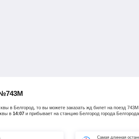
 №743М
квы в Белгород, то вы можете заказать жд билет на поезд 743М
сквы в
14:07
и прибывает на станцию Белгород города Белгород
а
Самая длинная остан