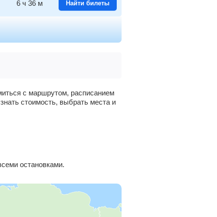
6
ч
36
м
Найти билеты
7
ч
28
м
Найти билеты
омиться с маршрутом, расписанием
узнать стоимость, выбрать места и
всеми остановками.