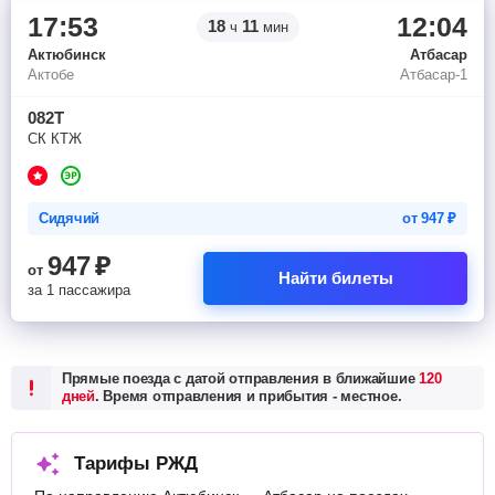
17:53
12:04
18
11
ч
мин
Актюбинск
Атбасар
Актобе
Атбасар-1
082Т
СК КТЖ
Сидячий
от
947
₽
947
₽
от
Найти билеты
за 1 пассажира
Прямые поезда с датой отправления в ближайшие
120
дней
. Время отправления и прибытия - местное.
Тарифы РЖД