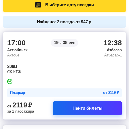
Выберите дату поездки
Найдено: 2 поезда от 947 р.
17:00
12:38
19
38
ч
мин
Актюбинск
Атбасар
Актобе
Атбасар-1
206Ц
СК КТЖ
Плацкарт
от
2119
₽
2119
₽
от
Найти билеты
за 1 пассажира