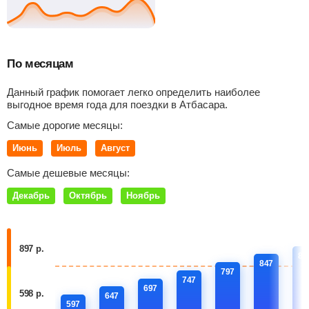
По месяцам
Данный график помогает легко определить наиболее
выгодное время года для поездки в Атбасара.
Самые дорогие месяцы:
Июнь
Июль
Август
Самые дешевые месяцы:
Декабрь
Октябрь
Ноябрь
897 р.
89
847
797
747
697
598 р.
647
597