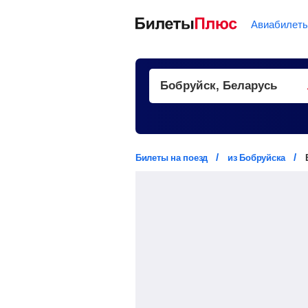
Авиабилет
Билеты на поезд
из Бобруйска